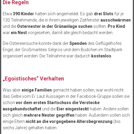
Die Regeln
Etwa
390 Kinder
hatten sich angemeldet. Es gab
drei Slots
für je
130 Teilnehmende, die in ihrem jeweiligen Zeitfenster
ausschwärmen
und die
Osternester in der Grünanlage suchen
sollten.
Pro Kind
war
ein Nest
vorgesehen, damit alle gleich bedacht werden.
Die Ostereiersuche konnte dank der
Spenden
des Geflügelhofes
Engel, der Großmarktes Selgros und dem Büdchen im Stadtpark
organisiert werden. Die Teilnahme war dadurch
kostenlos
.
„Egoistisches“ Verhalten
Was aber
einige Familien
gemacht haben sollen, war wohl nicht
das Gelbe vom Ei: Laut Aussagen in der Facebook-Gruppe sollen sie
schon
vor dem ersten Startschuss die Verstecke
ausgekundschaftet
und die
Eier eingesteckt
haben. Andere sollen
sich gleich
mehrere Nester gegriffen
haben. Außerdem sollen sich
einige Eltern
nicht an die vorgegebene Altersbegrenzung
(bis
sechs Jahre) gehalten haben.