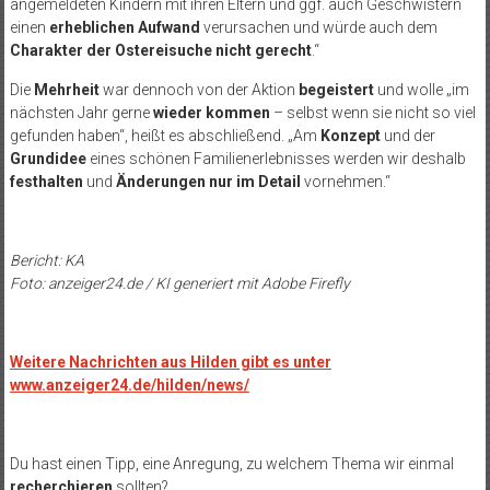
angemeldeten Kindern mit ihren Eltern und ggf. auch Geschwistern
einen
erheblichen Aufwand
verursachen und würde auch dem
Charakter der Ostereisuche nicht gerecht
.“
Die
Mehrheit
war dennoch von der Aktion
begeistert
und wolle „im
nächsten Jahr gerne
wieder kommen
– selbst wenn sie nicht so viel
gefunden haben“, heißt es abschließend. „Am
Konzept
und der
Grundidee
eines schönen Familienerlebnisses werden wir deshalb
festhalten
und
Änderungen nur im Detail
vornehmen.“
Bericht: KA
Foto: anzeiger24.de / KI generiert mit Adobe Firefly
Weitere Nachrichten aus Hilden gibt es unter
www.anzeiger24.de/hilden/news/
Du hast einen Tipp, eine Anregung, zu welchem Thema wir einmal
recherchieren
sollten?