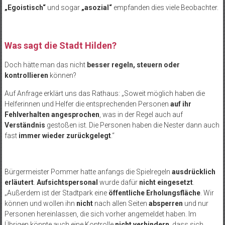
„Egoistisch“
und sogar
„asozial“
empfanden dies viele Beobachter.
Was sagt die Stadt Hilden?
Doch hätte man das nicht
besser regeln, steuern oder
kontrollieren
können?
Auf Anfrage erklärt uns das Rathaus: „Soweit möglich haben die
Helferinnen und Helfer die entsprechenden Personen
auf ihr
Fehlverhalten angesprochen
, was in der Regel auch auf
Verständnis
gestoßen ist. Die Personen haben die Nester dann auch
fast
immer wieder zurückgelegt
.“
Bürgermeister Pommer hatte anfangs die Spielregeln
ausdrücklich
erläutert
.
Aufsichtspersonal
wurde dafür
nicht eingesetzt
.
„Außerdem ist der Stadtpark eine
öffentliche Erholungsfläche
. Wir
können und wollen ihn
nicht
nach allen Seiten
absperren
und nur
Personen hereinlassen, die sich vorher angemeldet haben. Im
Übrigen könnte auch eine Kontrolle
nicht verhindern
, dass sich