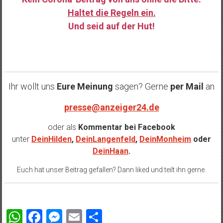
Haltet die Regeln ein.
Und seid auf der Hut!
……
Ihr wollt uns
Eure Meinung
sagen? Gerne
per Mail
an
presse@anzeiger24.de
oder als
Kommentar bei
Facebook
unter
DeinHilden
,
DeinLangenfeld
,
DeinMonheim
oder
DeinHaan
.
Euch hat unser Beitrag gefallen? Dann liked und teilt ihn gerne.
WhatsApp
Facebook
Messenger
Email
Teilen