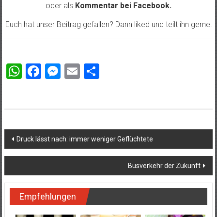
oder als
Kommentar bei
Facebook
.
Euch hat unser Beitrag gefallen? Dann liked und teilt ihn gerne.
WhatsApp
Facebook
Messenger
Email
Teilen
Beitragsnavigation
Druck lässt nach: immer weniger Geflüchtete
Busverkehr der Zukunft
Empfehlungen