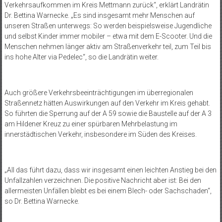
Verkehrsaufkommen im Kreis Mettmann zurück“, erklärt Landrätin
Dr. Bettina Warnecke. „Es sind insgesamt mehr Menschen auf
unseren Straßen unterwegs: So werden beispielsweise Jugendliche
und selbst Kinder immer mobiler – etwa mit dem E-Scooter. Und die
Menschen nehmen länger aktiv am Straßenverkehr teil, zum Teil bis
ins hohe Alter via Pedelec“, so die Landrätin weiter.
Auch größere Verkehrsbeeinträchtigungen im überregionalen
Straßennetz hätten Auswirkungen auf den Verkehr im Kreis gehabt.
So führten die Sperrung auf der A 59 sowie die Baustelle auf der A 3
am Hildener Kreuz zu einer spürbaren Mehrbelastung im
innerstädtischen Verkehr, insbesondere im Süden des Kreises.
„All das führt dazu, dass wir insgesamt einen leichten Anstieg bei den
Unfallzahlen verzeichnen. Die positive Nachricht aber ist: Bei den
allermeisten Unfällen bleibt es bei einem Blech- oder Sachschaden“,
so Dr. Bettina Warnecke.