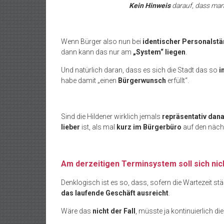
Kein Hinweis
darauf, dass ma
Wenn Bürger also nun bei
identischer Personalstä
dann kann das nur am
„System“ liegen
.
Und natürlich daran, dass es sich die Stadt das so
i
habe damit „einen
Bürgerwunsch
erfüllt“.
Sind die Hildener wirklich jemals
repräsentativ dan
lieber
ist, als mal
kurz im Bürgerbüro
auf den nächs
Am derzeitigen Terminsystem soll sich nic
Denklogisch ist es so, dass, sofern die Wartezeit st
das laufende Geschäft ausreicht
.
Wäre das
nicht der Fall
, müsste ja kontinuierlich di