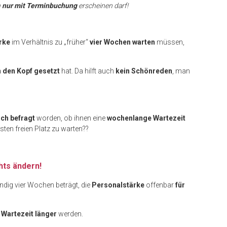
n
nur mit Terminbuchung
erscheinen darf!
rke
im Verhältnis zu „früher“
vier Wochen warten
müssen,
n den Kopf gesetzt
hat. Da hilft auch
kein Schönreden
, man
ach befragt
worden, ob ihnen eine
wochenlange Wartezeit
ten freien Platz zu warten??
hts ändern!
ändig vier Wochen beträgt, die
Personalstärke
offenbar
für
e
Wartezeit länger
werden.