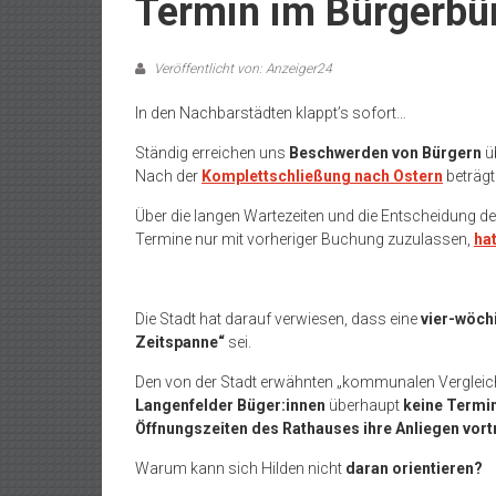
Termin im Bürgerbür
Veröffentlicht von: Anzeiger24
In den Nachbarstädten klappt’s sofort…
Ständig erreichen uns
Beschwerden von Bürgern
ü
Nach der
Komplettschließung nach Ostern
beträgt 
Über die langen Wartezeiten und die Entscheidung d
Termine nur mit vorheriger Buchung zuzulassen,
hat
Die Stadt hat darauf verwiesen, dass eine
vier-wöch
Zeitspanne“
sei.
Den von der Stadt erwähnten „kommunalen Vergleich“
Langenfelder Büger:innen
überhaupt
keine Termi
Öffnungszeiten des Rathauses ihre Anliegen vor
Warum kann sich Hilden nicht
daran orientieren?