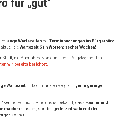
o für „gut“
ber
lange Wartezeiten
bei
Terminbuchungen im Bürgerbüro
.
aktuell die
Wartezeit 6 (in Worten: sechs) Wochen!
er Stadt, mit Ausnahme von dringlichen Angelegenheiten,
ten wir bereits berichtet.
ige Wartezeit
im kommunalen Vergleich
„eine geringe
 kennen wir nicht. Aber uns ist bekannt, dass
Haaner und
ne machen
müssen, sondern
jederzeit während der
tragen
können.