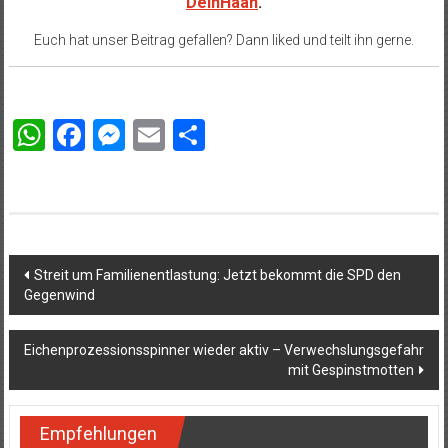
DeinHaan
.
Euch hat unser Beitrag gefallen? Dann liked und teilt ihn gerne.
WhatsApp
Facebook
Messenger
Email
Teilen
Beitragsnavigation
Streit um Familienentlastung: Jetzt bekommt die SPD den
Gegenwind
Eichenprozessionsspinner wieder aktiv – Verwechslungsgefahr
mit Gespinstmotten
Empfehlungen