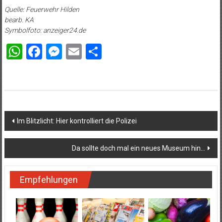
Quelle: Feuerwehr Hilden
bearb. KA
Symbolfoto: anzeiger24.de
WhatsApp
Facebook
Messenger
Email
Teilen
Beitragsnavigation
Im Blitzlicht: Hier kontrolliert die Polizei
Da sollte doch mal ein neues Museum hin…
Empfehlungen