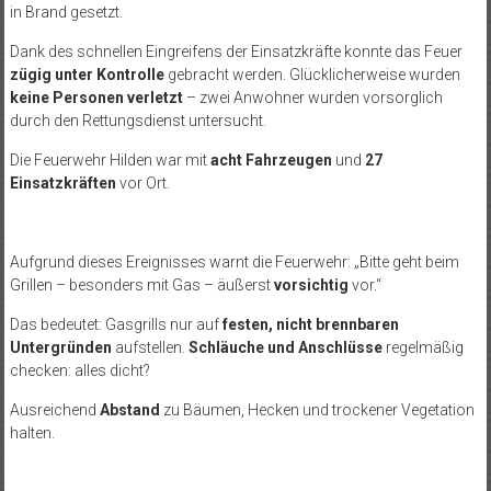
in Brand gesetzt.
Dank des schnellen Eingreifens der Einsatzkräfte konnte das Feuer
zügig unter Kontrolle
gebracht werden. Glücklicherweise wurden
keine Personen verletzt
– zwei Anwohner wurden vorsorglich
durch den Rettungsdienst untersucht.
Die Feuerwehr Hilden war mit
acht
Fahrzeugen
und
27
Einsatzkr
äften
vor Ort.
Aufgrund dieses Ereignisses warnt die Feuerwehr: „Bitte geht beim
Grillen
– besonders mit Gas –
äußerst
vorsichtig
vor.“
Das bedeutet: Gasgrills nur auf
festen, nicht brennbaren
Untergründen
aufstellen.
Schläuche und Anschlüsse
regelmäßig
checken: alles dicht?
Ausreichend
Abstand
zu Bäumen, Hecken und trockener Vegetation
halten.