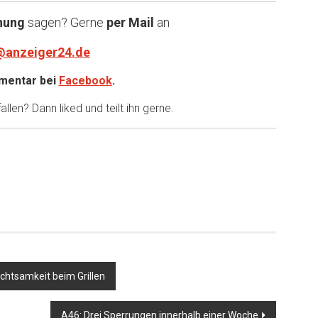
nung
sagen? Gerne
per Mail
an
@anzeiger24.de
entar bei
Facebook
.
llen? Dann liked und teilt ihn gerne.
chtsamkeit beim Grillen
A46: Drei Sperrungen innerhalb einer Woche