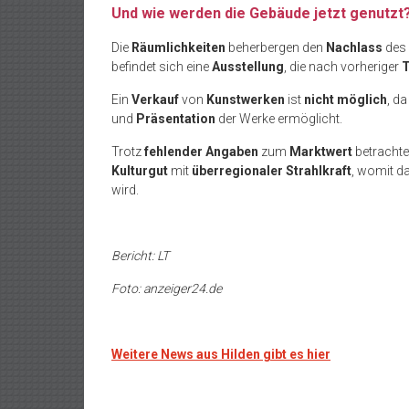
Und wie werden die Gebäude jetzt genutzt
Die
Räumlichkeiten
beherbergen den
Nachlass
des 
befindet sich eine
Ausstellung
, die nach vorheriger
T
Ein
Verkauf
von
Kunstwerken
ist
nicht
möglich
, da
und
Präsentation
der Werke ermöglicht.
Trotz
fehlender
Angaben
zum
Marktwert
betrachte
Kulturgut
mit
überregionaler
Strahlkraft
, womit d
wird.
Bericht: LT
Foto: anzeiger24.de
Weitere News aus Hilden gibt es hier