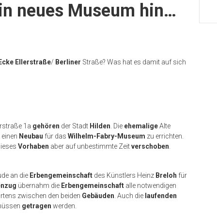
 ein neues Museum hin…
Ecke
Ellerstraße
/
Berliner
Straße? Was hat es damit auf sich
erstraße 1a
gehören
der Stadt
Hilden
. Die
ehemalige
Alte
t einen
Neubau
für das
Wilhelm-Fabry-Museum
zu errichten.
ieses
Vorhaben
aber auf unbestimmte Zeit
verschoben
.
ude an die
Erbengemeinschaft
des Künstlers Heinz
Breloh
für
nzug
übernahm die
Erbengemeinschaft
alle notwendigen
rtens zwischen den beiden
Gebäuden
. Auch die
laufenden
müssen
getragen
werden.