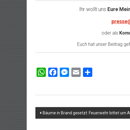
Ihr wollt uns
Eure Mei
presse
oder als
Komm
Euch hat unser Beitrag gefa
WhatsApp
Facebook
Messenger
Email
Teilen
Beitragsnavigation
Bäume in Brand gesetzt: Feuerwehr bittet um A