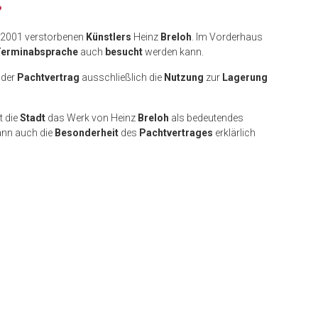
?
2001 verstorbenen
Künstlers
Heinz
Breloh
. Im Vorderhaus
erminabsprache
auch
besucht
werden kann.
 der
Pachtvertrag
ausschließlich die
Nutzung
zur
Lagerung
t die
Stadt
das Werk von Heinz
Breloh
als bedeutendes
ann auch die
Besonderheit
des
Pachtvertrages
erklärlich