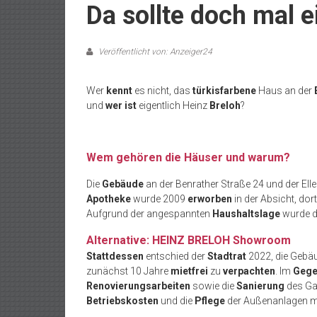
Da sollte doch mal
Veröffentlicht von: Anzeiger24
Wer
kennt
es nicht, das
türkisfarbene
Haus an der
und
wer
ist
eigentlich Heinz
Breloh
?
Wem gehören die Häuser und warum?
Die
Gebäude
an der Benrather Straße 24 und der Ell
Apotheke
wurde 2009
erworben
in der Absicht, dor
Aufgrund der angespannten
Haushaltslage
wurde d
Alternative: HEINZ BRELOH Showroom
Stattdessen
entschied der
Stadtrat
2022, die Gebä
zunächst 10 Jahre
mietfrei
zu
verpachten
. Im
Gege
Renovierungsarbeiten
sowie die
Sanierung
des Ga
Betriebskosten
und die
Pflege
der Außenanlagen 