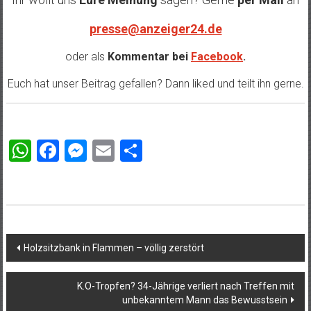
presse@anzeiger24.de
oder als
Kommentar bei
Facebook
.
Euch hat unser Beitrag gefallen? Dann liked und teilt ihn gerne.
WhatsApp
Facebook
Messenger
Email
Teilen
Beitragsnavigation
Holzsitzbank in Flammen – völlig zerstört
K.O-Tropfen? 34-Jährige verliert nach Treffen mit
unbekanntem Mann das Bewusstsein