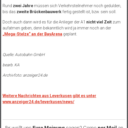
Rund
zwei Jahre
müssen sich Verkehrsteilnehmer noch gedulden,
bis das
zweite Brückenbauwerk
fertig gestellt ist, bzw. sein soll.
Doch auch dann wird es für die Anlieger der A1
nicht viel Zeit
zum
aufatmen geben, denn bekanntlich wird ja immer noch an der
„Mega-Stelze“ an der BayArena
geplant.
Quelle: Autobahn GmbH
bearb. KA
Archivfoto: anzeiger24.de
Weitere Nachrichten aus Leverkusen gibt es unter
www.anzeiger24.de/leverkusen/news/
Ihr wollt uns
Eure Meinung
sagen? Gerne
per Mail
an