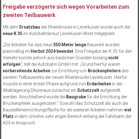
Freigabe verzögerte sich wegen Vorarbeiten zum
zweiten Teilbauwerk
Mit dem
Ersatzbau
der Rheinbrücke in Leverkusen wurde auch die
neue K 35
im Autobahnkreuz Leverkusen-West
mitgeplant
.
„Die Arbeiten f
ür das neue
350 Meter lange
Bauwerk wurden
planmäßig im
Herbst 2024 beendet
. Eine Freigabe der K 35 für den
Verkehr konnte jedoch aus baulichen Gründen bislang
nicht
erfolgen
“, teilt die Autobahn GmbH mit.
„Grund hierf
ür waren
vorbereitende Arbeiten
zur Errichtung von
Brückenpfeilern
des
zweiten Teilbauwerks der neuen Rheinbrücke Leverkusen. Hierfür
musste in einer ersten Phase aufgrund von
Erdarbeiten
in der
Altablagerung
Dhünnaue
zunächst ein
Schutzzelt
aufgestellt
werden. Anschließend wurde die
Baugrube
für die Errichtung der
Brückenpfeiler ausgehoben.“
Sowohl das Schutzzelt als auch die
Baustelleneinrichtungsfläche für die weiteren Arbeiten nahmen
viel
Platz
in dem ohnehin sehr engen Bereich entlang der Fahrbahn der
A59 in Anspruch.