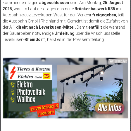
kommenden Tagen
abgeschlossen
sein: Am Montag,
25. August
2025
, wird im Lauf des Tages das neue
Brückenbauwerk K35
im
Autobahnkreuz Leverkusen-West für den Verkehr
freigegeben
, teilt
die Autobahn GmbH Rheinland mit. Gemeint ist damit die Zufahrt von
der A 1
direkt nach Leverkusen-Mitte
:
„Damit
entf
ällt
die während
der Bauarbeiten notwendige
Umleitung
über die Anschlussstelle
Leverkusen-
Rheindorf
“, heißt es in der Pressemitteilung.