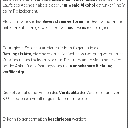
Laufe des Abends habe sie aber
„
nur wenig Alkohol
getrunken“, hei
ßt
es im Polizeibericht.
Plötzlich habe sie das
Bewusstsein verloren
, ihr Gesprächspartner
habe daraufhin angeboten, die Frau
nach Hause
zu bringen.
Couragierte Zeugen alarmierten jedoch folgerichtig die
Rettungskräfte
, die eine
erstmedizinischen
Versorgung vornahmen.
Was ihnen dabei seltsam vorkam: Der unbekannte Mann habe sich
bei der Ankunft des Rettungswagens
in unbekannte Richtung
verflüchtigt
.
Die Polizei hat daher wegen des
Verdachts
der Verabreichung von
K.O.-Tropfen ein Ermittlungsverfahren eingeleitet.
Er kann folgendermaßen
beschrieben
werden: