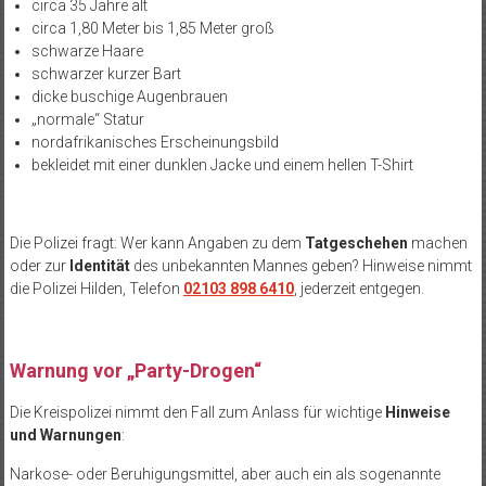
circa 35 Jahre alt
circa 1,80 Meter bis 1,85 Meter groß
schwarze Haare
schwarzer kurzer Bart
dicke buschige Augenbrauen
„normale“ Statur
nordafrikanisches Erscheinungsbild
bekleidet mit einer dunklen Jacke und einem hellen T-Shirt
Die Polizei fragt: Wer kann Angaben zu dem
Tatgeschehen
machen
oder zur
Identit
ät
des unbekannten Mannes geben? Hinweise nimmt
die Polizei Hilden, Telefon
02103 898 6410
, jederzeit entgegen.
Warnung vor
„Party-Drogen“
Die Kreispolizei nimmt den Fall zum Anlass für wichtige
Hinweise
und Warnungen
:
Narkose- oder Beruhigungsmittel, aber auch ein als sogenannte