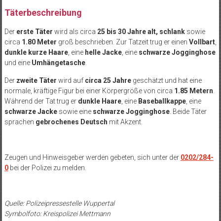
Täterbeschreibung
Der
erste Täter
wird als circa
25 bis 30 Jahre alt, schlank
sowie
circa
1.80 Meter
groß beschrieben. Zur Tatzeit trug er einen
Vollbart
,
dunkle kurze Haare
, eine
helle Jacke
, eine
schwarze Jogginghose
und eine
Umhängetasche
.
Der
zweite Täter
wird auf
circa 25 Jahre
geschätzt und hat eine
normale, kräftige Figur bei einer Körpergröße von circa
1.85 Metern
.
Während der Tat trug er
dunkle Haare
, eine
Baseballkappe
, eine
schwarze Jacke
sowie eine
schwarze Jogginghose
. Beide Täter
sprachen
gebrochenes Deutsch
mit Akzent.
Zeugen und Hinweisgeber werden gebeten, sich unter der
0202/284-
0
bei der Polizei zu melden.
Quelle: Polizeipressestelle Wuppertal
Symbolfoto: Kreispolizei Mettmann