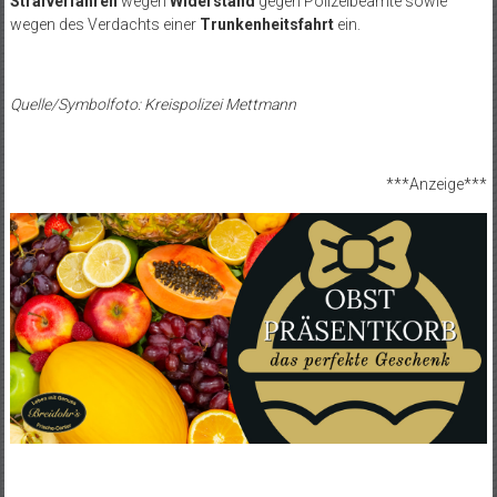
Strafverfahren
wegen
Widerstand
gegen Polizeibeamte sowie
wegen des Verdachts einer
Trunkenheitsfahrt
ein.
Quelle/Symbolfoto: Kreispolizei Mettmann
***Anzeige***