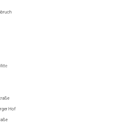
nbruch
itte
traße
rger Hof
raße