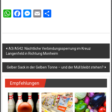
WhatsApp
Facebook
Messenger
Email
Teilen
Beitragsnavigation
A3/A542: Nächtliche Verbindungssperrung im Kreuz
Langenfeld in Richtung Monheim
Gelber Sack in der Gelben Tonne – und der Müll bleibt stehen?
Empfehlungen