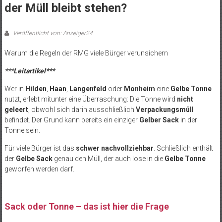
der Müll bleibt stehen?
Veröffentlicht von: Anzeiger24
Warum die Regeln der RMG viele Bürger verunsichern
***Leitartikel***
Wer in
Hilden
,
Haan
,
Langenfeld
oder
Monheim
eine
Gelbe Tonne
nutzt, erlebt mitunter eine Überraschung: Die Tonne wird
nicht
geleert
, obwohl sich darin ausschließlich
Verpackungsmüll
befindet. Der Grund kann bereits ein einziger
Gelber Sack
in der
Tonne sein.
Für viele Bürger ist das
schwer nachvollziehbar
. Schließlich enthält
der
Gelbe Sack
genau den Müll, der auch lose in die
Gelbe Tonne
geworfen werden darf.
Sack oder Tonne – das ist hier die Frage