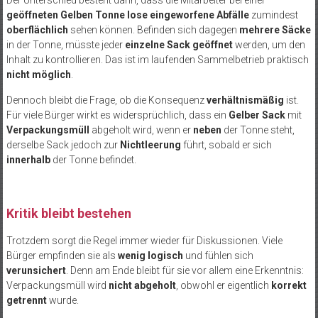
geöffneten Gelben Tonne
lose eingeworfene Abfälle
zumindest
oberflächlich
sehen können. Befinden sich dagegen
mehrere Säcke
in der Tonne, müsste jeder
einzelne Sack geöffnet
werden, um den
Inhalt zu kontrollieren. Das ist im laufenden Sammelbetrieb praktisch
nicht möglich
.
Dennoch bleibt die Frage, ob die Konsequenz
verhältnismäßig
ist.
Für viele Bürger wirkt es widersprüchlich, dass ein
Gelber Sack
mit
Verpackungsmüll
abgeholt wird, wenn er
neben
der Tonne steht,
derselbe Sack jedoch zur
Nichtleerung
führt, sobald er sich
innerhalb
der Tonne befindet.
Kritik bleibt bestehen
Trotzdem sorgt die Regel immer wieder für Diskussionen. Viele
Bürger empfinden sie als
wenig logisch
und fühlen sich
verunsichert
. Denn am Ende bleibt für sie vor allem eine Erkenntnis:
Verpackungsmüll wird
nicht abgeholt
, obwohl er eigentlich
korrekt
getrennt
wurde.