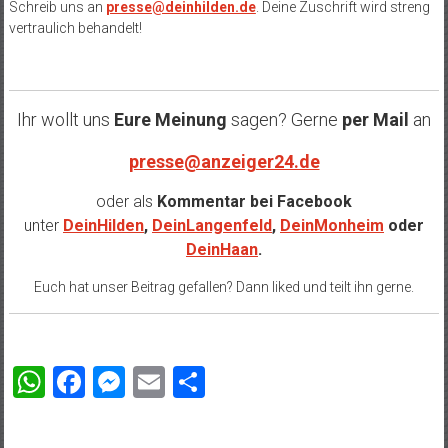
Schreib uns an
presse@deinhilden.de
. Deine Zuschrift wird streng
vertraulich behandelt!
Ihr wollt uns
Eure Meinung
sagen? Gerne
per Mail
an
presse@anzeiger24.de
oder als
Kommentar bei
Facebook
unter
DeinHilden
,
DeinLangenfeld
,
DeinMonheim
oder
DeinHaan
.
Euch hat unser Beitrag gefallen? Dann liked und teilt ihn gerne.
WhatsApp
Facebook
Messenger
Email
Teilen