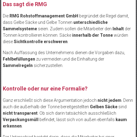
Das sagt die RMG
Die
RMG Rohstoffmanagement GmbH
begründet die Regel damit,
dass Gelbe Säcke und Gelbe Tonnen
unterschiedliche
Sammelsysteme
seien. Zudem sollen die Mitarbeiter den
Inhalt
der
Tonnen kontrollieren können. Säcke
innerhalb der Tonne
würden
diese
Sichtkontrolle
erschweren
.
Nach Auffassung des Unternehmens dienen die Vorgaben dazu,
Fehlbefüllungen
zu vermeiden und die Einhaltung der
Sammelregeln
sicherzustellen.
Kontrolle oder nur eine Formalie?
Ganz erschließt sich diese Argumentation jedoch
nicht jedem
. Denn
auch die außerhalb der Tonne bereitgestellten
Gelben Säcke
sind
nicht transparent
. Ob sich darin tatsächlich ausschließlich
Verpackungsmüll
befindet, lässt sich von außen ebenfalls
kaum
erkennen
.
Der Unterschied besteht darin, dass die Mitarbeiter bei einer