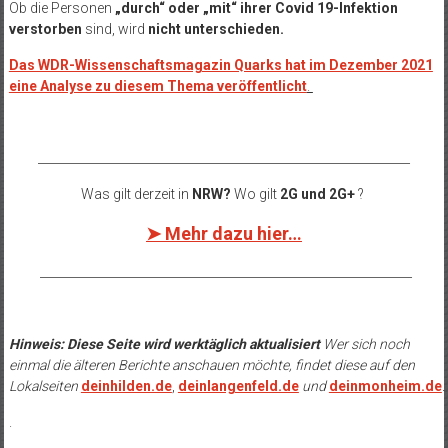
Ob die Personen
„durch“ oder „mit“ ihrer Covid 19-Infektion
verstorben
sind, wird
nicht unterschieden.
Das WDR-Wissenschaftsmagazin Quarks hat im Dezember 2021
eine Analyse zu diesem Thema veröffentlicht
.
______________________________________________________________
Was gilt derzeit in
NRW?
Wo gilt
2G und 2G+
?
➤ Mehr dazu hier…
______________________________________________________________
Hinweis: Diese Seite wird werktäglich aktualisiert
Wer sich noch
einmal die älteren Berichte anschauen möchte, findet diese auf den
Lokalseiten
deinhilden.de
,
deinlangenfeld.de
und
deinmonheim.de
.
.