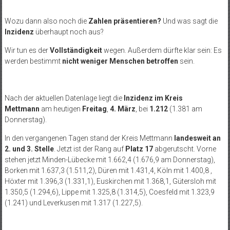
Wozu dann also noch die
Zahlen präsentieren?
Und was sagt die
Inzidenz
überhaupt noch aus?
Wir tun es der
Vollständigkeit
wegen. Außerdem dürfte klar sein: Es
werden bestimmt
nicht weniger Menschen betroffen
sein.
Nach der aktuellen Datenlage liegt die
Inzidenz im Kreis
Mettmann
am heutigen
Freitag
,
4. März
, bei
1.212
(1.381 am
Donnerstag).
In den vergangenen Tagen stand der Kreis Mettmann
landesweit an
2. und 3. Stelle
. Jetzt ist der Rang auf
Platz 17
abgerutscht. Vorne
stehen jetzt Minden-Lübecke mit 1.662,4 (1.676,9 am Donnerstag),
Borken mit 1.637,3 (1.511,2), Düren mit 1.431,4, Köln mit 1.400,8 ,
Höxter mit 1.396,3 (1.331,1), Euskirchen mit 1.368,1, Gütersloh mit
1.350,5 (1.294,6), Lippe mit 1.325,8 (1.314,5), Coesfeld mit 1.323,9
(1.241) und Leverkusen mit 1.317 (1.227,5).