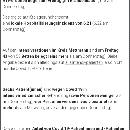
91 Personen liegen am Freitag „im Krankenhaus“
(115 am
Donnerstag).
Das ergibt laut Kreisgesundheitsamt
eine
lokale Hospitalisierungsinzidenz von 6,21
(6,32 am
Donnerstag).
Auf den
Intensivstationen im Kreis Mettmann
sind am
Freitag
43
von 59
Betten
belegt
(
eins mehr
als am Donnerstag). Diese
Angabe bezieht sich allerdings auf
alle Intensivpatienten
, also nicht
nur die Covid 19-Betroffene.
Sechs Patient(innen)
sind
wegen Covid 19 in
intensivmedizinischer
Behandlung (
zwei Personen weniger
als
am Donnerstag),
vier Personen werden
invasiv beatmet
(eine
mehr
als am Mittwoch, unverändert gegenüber Donnerstag).
Das ergibt einen
Anteil von Covid 19-Patientinnen und -Patienten