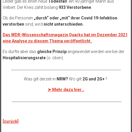
Leider gab es einen neue
Todesfall
:
ein 90-jähriger Mann aus
Velbert
. Der Kreis zählt bislang
933 Verstorbene
.
Ob die Personen
„durch“ oder „mit“ ihrer Covid 19-Infektion
verstorben
sind, wird
nicht unterschieden.
Das WDR-Wissenschaftsmagazin Quarks hat im Dezember 2021
eine Analyse zu diesem Thema veröffentlicht
.
Es dürfte aber das
gleiche Prinzip
angewendet werden wie bei der
Hospitalisierungsrate
(s. oben).
______________________________________________________________
Was gilt derzeit in
NRW?
Wo gilt
2G und 2G+
?
➤ Mehr dazu hier…
______________________________________________________________
.
[zurück]