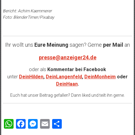
Bericht: Achim Kaemmerer
Foto: BlenderTimer/Pixabay
Ihr wollt uns
Eure Meinung
sagen? Gerne
per Mail
an
presse@anzeiger24.de
oder als
Kommentar bei
Facebook
unter
DeinHilden
,
DeinLangenfeld
,
DeinMonheim
oder
DeinHaan
.
Euch hat unser Beitrag gefallen? Dann liked und teilt ihn gerne.
WhatsApp
Facebook
Messenger
Email
Teilen