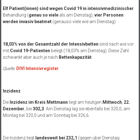
Elf Patient(innen) sind
wegen Covid 19 in intensivmedizinischer
Behandlung (
genau so viele
als am Dienstag),
vier Personen
werden
invasiv beatmet
(genauso viele wie am Dienstag).
18,03% von der Gesamtzahl der Intensivbetten
sind nach wie vor
mit
Covid 19-Patienten
belegt (18,03% am Dienstag). Diese Zahl
schwankt aber auch je nach
Bettenkapazität
.
Quelle:
DIVI Intensivregister
Inzidenz
Die
Inzidenz im Kreis Mettmann
liegt am heutigen
Mittwoch
,
22.
Dezember
, bei
302,3
. Am Dienstag lag sie ebenfalls bei 320,0, am
Montag bei 320,0 und am Sonntag bei 326,6.
Die Inzidenz liegt
landesweit
bei 232,1
(gegen über Dienstag