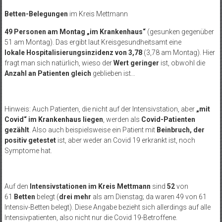
Betten-Belegungen
im Kreis Mettmann
49 Personen am Montag „im Krankenhaus“
(gesunken gegenüber
51 am Montag). Das ergibt laut Kreisgesundheitsamt eine
lokale Hospitalisierungsinzidenz von 3,78
(3,78 am Montag). Hier
fragt man sich natürlich, wieso der
Wert geringer
ist, obwohl die
Anzahl an Patienten gleich
geblieben ist…
Hinweis: Auch Patienten, die nicht auf der Intensivstation, aber
„mit
Covid“ im Krankenhaus liegen
, werden als
Covid-Patienten
gezählt
. Also auch beispielsweise ein Patient mit
Beinbruch, der
positiv getestet
ist, aber weder an Covid 19 erkrankt ist, noch
Symptome hat.
Auf den
Intensivstationen im Kreis Mettmann
sind
52
von
61
Betten
belegt (
drei mehr
als am Dienstag; da waren 49 von 61
Intensiv-Betten belegt). Diese Angabe bezieht sich allerdings auf alle
Intensivpatienten, also nicht nur die Covid 19-Betroffene.