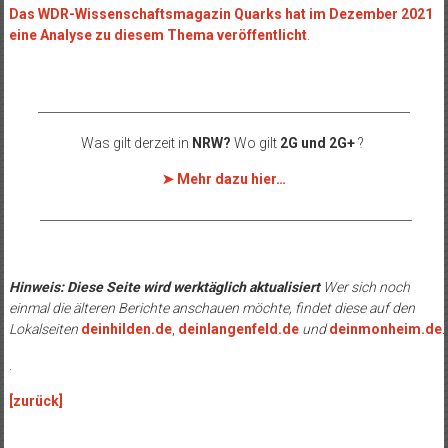
Das WDR-Wissenschaftsmagazin Quarks hat im Dezember 2021
eine Analyse zu diesem Thema veröffentlicht
.
______________________________________________________________
Was gilt derzeit in
NRW?
Wo gilt
2G und 2G+
?
➤ Mehr dazu hier…
______________________________________________________________
Hinweis: Diese Seite wird werktäglich aktualisiert
Wer sich noch
einmal die älteren Berichte anschauen möchte, findet diese auf den
Lokalseiten
deinhilden.de
,
deinlangenfeld.de
und
deinmonheim.de
.
.
[zurück]