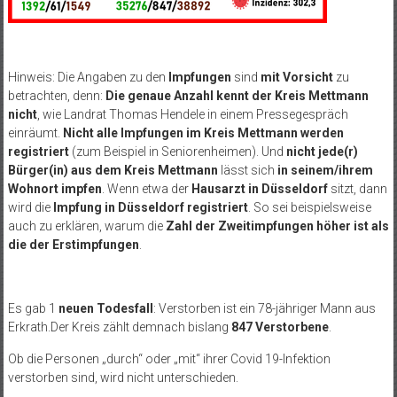
Hinweis: Die Angaben zu den
Impfungen
sind
mit Vorsicht
zu
betrachten, denn:
Die genaue Anzahl kennt der Kreis Mettmann
nicht
, wie Landrat Thomas Hendele in einem Pressegespräch
einräumt.
Nicht alle Impfungen im Kreis Mettmann werden
registriert
(zum Beispiel in Seniorenheimen). Und
nicht jede(r)
Bürger(in) aus dem Kreis Mettmann
lässt sich
in seinem/ihrem
Wohnort impfen
. Wenn etwa der
Hausarzt in Düsseldorf
sitzt, dann
wird die
Impfung in Düsseldorf registriert
. So sei beispielsweise
auch zu erklären, warum die
Zahl der Zweitimpfungen höher ist als
die der Erstimpfungen
.
Es gab 1
neuen Todesfall
:
Verstorben ist ein 78-jähriger Mann aus
Erkrath.
Der Kreis zählt demnach bislang
847 Verstorbene
.
Ob die Personen „durch“ oder „mit“ ihrer Covid 19-Infektion
verstorben sind, wird nicht unterschieden.