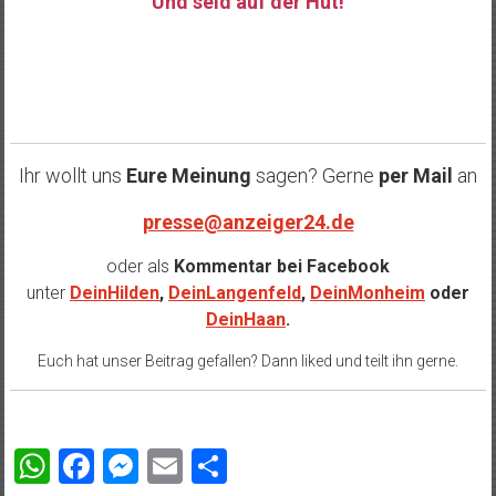
Und seid auf der Hut!
……
Ihr wollt uns
Eure Meinung
sagen? Gerne
per Mail
an
presse@anzeiger24.de
oder als
Kommentar bei
Facebook
unter
DeinHilden
,
DeinLangenfeld
,
DeinMonheim
oder
DeinHaan
.
Euch hat unser Beitrag gefallen? Dann liked und teilt ihn gerne.
WhatsApp
Facebook
Messenger
Email
Teilen