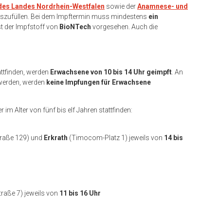
 des Landes Nordrhein-Westfalen
sowie der
Anamnese- und
szufüllen. Bei dem Impftermin muss mindestens
ein
ist der Impfstoff von
BioNTech
vorgesehen. Auch die
ttfinden, werden
Erwachsene von 10 bis 14 Uhr geimpft
. An
erden, werden
keine Impfungen für Erwachsene
im Alter von fünf bis elf Jahren stattfinden:
raße 129) und
Erkrath
(Timocom-Platz 1) jeweils von
14 bis
raße 7) jeweils von
11 bis 16 Uhr