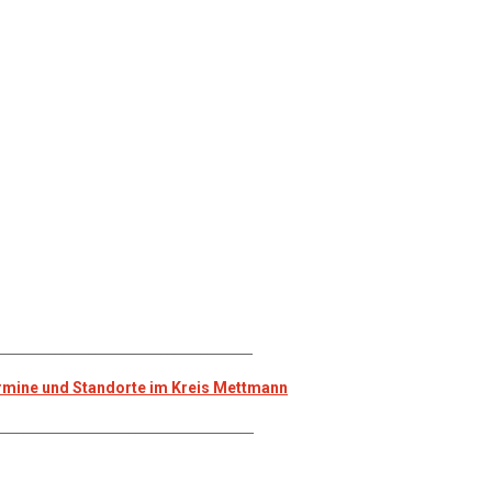
_______________________________________
Termine und Standorte im Kreis Mettmann
_______________________________________