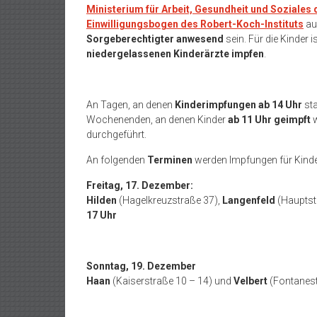
Ministerium für Arbeit, Gesundheit und Soziales
Einwilligungsbogen des Robert-Koch-Instituts
au
Sorgeberechtigter anwesend
sein. Für die Kinder 
niedergelassenen Kinderärzte impfen
.
An Tagen, an denen
Kinderimpfungen ab 14 Uhr
sta
Wochenenden, an denen Kinder
ab 11 Uhr geimpft
w
durchgeführt.
An folgenden
Terminen
werden Impfungen für Kinder 
Freitag, 17. Dezember:
Hilden
(Hagelkreuzstraße 37),
Langenfeld
(Hauptst
17 Uhr
Sonntag, 19. Dezember
Haan
(Kaiserstraße 10 – 14) und
Velbert
(Fontanest