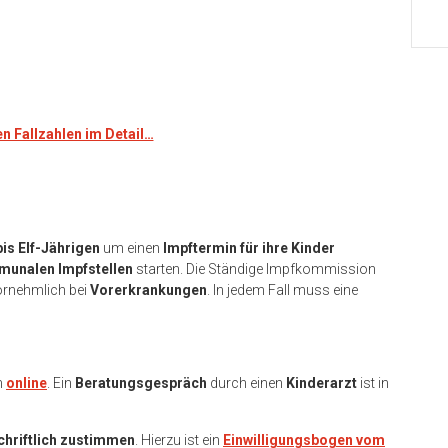
en Fallzahlen im Detail…
bis Elf-Jährigen
um einen
Impftermin für ihre Kinder
unalen Impfstellen
starten. Die Ständige Impfkommission
vornehmlich bei
Vorerkrankungen
. In jedem Fall muss eine
h
online
. Ein
Beratungsgespräch
durch einen
Kinderarzt
ist in
chriftlich zustimmen
. Hierzu ist ein
Einwilligungsbogen vom