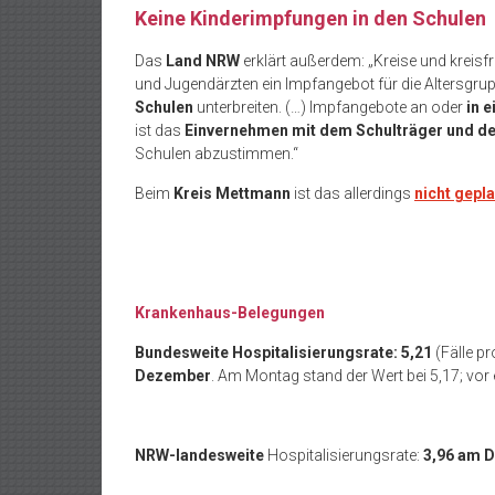
Keine Kinderimpfungen in den Schulen
Das
Land NRW
erklärt außerdem: „Kreise und kreisf
und Jugendärzten ein Impfangebot für die Altersgrup
Schulen
unterbreiten. (…) Impfangebote an oder
in 
ist das
Einvernehmen mit dem Schulträger und de
Schulen abzustimmen.“
Beim
Kreis Mettmann
ist das allerdings
nicht gepl
.
Krankenhaus-Belegungen
Bundesweite Hospitalisierungsrate: 5,21
(Fälle p
Dezember
. Am Montag stand der Wert bei 5,17; vor
NRW-landesweite
Hospitalisierungsrate:
3,96 am D