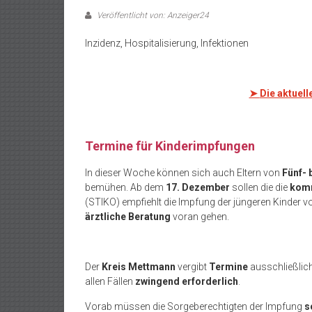
Veröffentlicht von: Anzeiger24
Inzidenz, Hospitalisierung, Infektionen
.
➤
Die aktuell
Termine für Kinderimpfungen
In dieser Woche können sich auch Eltern von
Fünf- 
bemühen. Ab dem
17. Dezember
sollen die die
komm
(STIKO) empfiehlt die Impfung der jüngeren Kinder 
ärztliche Beratung
voran gehen.
Der
Kreis Mettmann
vergibt
Termine
ausschließlic
allen Fällen
zwingend erforderlich
.
Vorab müssen die Sorgeberechtigten der Impfung
s