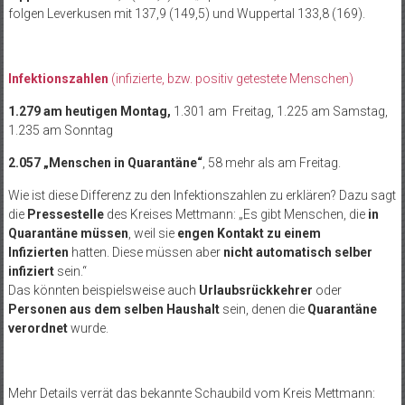
folgen Leverkusen mit 137,9 (149,5) und Wuppertal
133,8 (169).
Infektionszahlen
(infizierte, bzw. positiv getestete Menschen)
1.279 am heutigen Montag,
1.301 am Freitag, 1.225 am Samstag,
1.235 am Sonntag
2.057 „Menschen in Quarantäne“
, 58 mehr als am Freitag.
Wie ist diese Differenz zu den Infektionszahlen zu erklären? Dazu sagt
die
Pressestelle
des Kreises Mettmann: „Es gibt Menschen, die
in
Quarantäne müssen
, weil sie
engen Kontakt zu einem
Infizierten
hatten. Diese müssen aber
nicht automatisch selber
infiziert
sein.“
Das könnten beispielsweise auch
Urlaubsrückkehrer
oder
Personen aus dem selben Haushalt
sein, denen die
Quarantäne
verordnet
wurde.
Mehr Details verrät das bekannte Schaubild vom Kreis Mettmann: