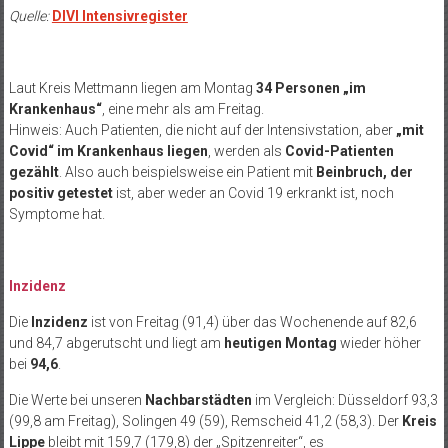
Quelle:
DIVI Intensivregister
Laut Kreis Mettmann liegen am Montag
34 Personen „im
Krankenhaus“
, eine mehr als am Freitag.
Hinweis: Auch Patienten, die nicht auf der Intensivstation, aber
„mit
Covid“ im Krankenhaus liegen
, werden als
Covid-Patienten
gezählt
. Also auch beispielsweise ein Patient mit
Beinbruch, der
positiv getestet
ist, aber weder an Covid 19 erkrankt ist, noch
Symptome hat.
Inzidenz
Die
Inzidenz
ist von Freitag (91,4) über das Wochenende auf 82,6
und 84,7 abgerutscht und liegt am
heutigen Montag
wieder höher
bei
94,6
.
Die Werte bei unseren
Nachbarstädten
im Vergleich: Düsseldorf 93,3
(99,8 am Freitag), Solingen 49 (59), Remscheid 41,2 (58,3). Der
Kreis
Lippe
bleibt mit 159,7 (179,8) der „Spitzenreiter“, es