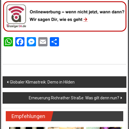
WhatsApp
Facebook
Messenger
Email
Teilen
Beitragsnavigation
Globaler Klimastreik: Demo in Hilden
Erneuerung Richrather Straße: Was gilt denn nun?
Empfehlungen