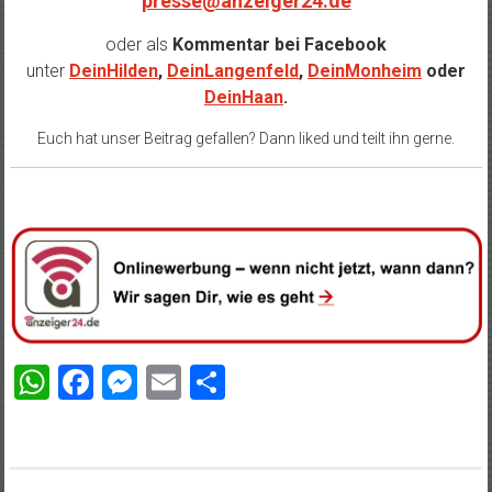
presse@anzeiger24.de
oder als
Kommentar bei
Facebook
unter
DeinHilden
,
DeinLangenfeld
,
DeinMonheim
oder
DeinHaan
.
Euch hat unser Beitrag gefallen? Dann liked und teilt ihn gerne.
WhatsApp
Facebook
Messenger
Email
Teilen