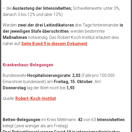
– die
Auslastung der Intensivbetten;
Schwellenwerte: unter 3%,
danach 3 bis 12% und über 12%)
Werden
zwei der drei Leitindikatoren
drei Tage hintereinander
in
der jeweiligen Stufe
überschritten
, werden bestimmte
Maßnahmen
notwendig. Das Robert-Koch-Institut erläutert dies
näher auf
Seite 8 und 9 in diesem Dokument
.
Krankenhaus-Belegungen
Bundesweite
Hospitalisierungsrate: 2,02
(Fälle pro 100.000
Einwohner bundesweit) am
Freitag, 15. Oktober
. Am
Donnerstag
lag der Wert noch bei
1,93
.
Quelle:
Robert-Koch-Institut
Betten-Belegungen
im Kreis Mettmann:
42
von 63
Intensivbetten
belegt (zwei weniger als am Freitag).
Drei Patient(innen)
wegen Covid 19 in intensivmedizinischer