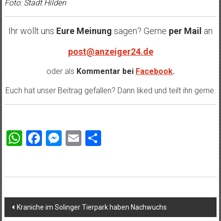
Foto: Stadt Hilden
Ihr wollt uns
Eure Meinung
sagen? Gerne
per Mail
an
post@anzeiger24.de
oder als
Kommentar bei
Facebook
.
Euch hat unser Beitrag gefallen? Dann liked und teilt ihn gerne.
WhatsApp
Facebook
Messenger
Email
Teilen
Beitragsnavigation
Kraniche im Solinger Tierpark haben Nachwuchs