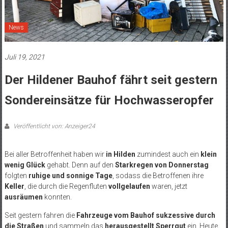
News
Juli 19, 2021
Der Hildener Bauhof fährt seit gestern
Sondereinsätze für Hochwasseropfer
Veröffentlicht von: Anzeiger24
Bei aller Betroffenheit haben wir
in Hilden
zumindest auch ein
klein
wenig Glück
gehabt. Denn auf den
Starkregen von Donnerstag
folgten
ruhige und sonnige Tage
, sodass die Betroffenen ihre
Keller
, die durch die Regenfluten
vollgelaufen
waren, jetzt
ausräumen
konnten.
Seit gestern fahren die
Fahrzeuge vom Bauhof sukzessive durch
die Straßen
und sammeln das
herausgestellt Sperrgut
ein. Heute