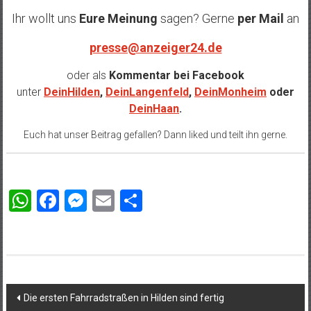
Ihr wollt uns
Eure Meinung
sagen? Gerne
per Mail
an
presse@anzeiger24.de
oder als
Kommentar bei
Facebook
unter
DeinHilden
,
DeinLangenfeld
,
DeinMonheim
oder
DeinHaan
.
Euch hat unser Beitrag gefallen? Dann liked und teilt ihn gerne.
WhatsApp
Facebook
Messenger
Email
Teilen
Beitragsnavigation
Die ersten Fahrradstraßen in Hilden sind fertig