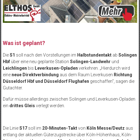
Was ist geplant?
Die
S1
soll nach den Vorstellungen im
Halbstundentakt
ab
Solingen
Hbf
über eine neu geplante Station
Solingen-Landwehr
und
Leichlingen
bis
Leverkusen-Opladen
verkehren. „Hierdurch wird
eine
neue Direktverbindung
aus dem Raum Leverkusen
Richtung
Düsseldorf Hbf und Düsseldorf Flughafen
geschaffen“, sagen die
Gutachter.
Dafür müsse allerdings zwischen Solingen und Leverkusen-Opladen
ein
drittes Gleis
verlegt werden.
Die Linie
S17
soll im
20-Minuten-Takt
von
Köln Messe/Deutz
aus
entlang der aktuellen Güterzugstrecke über Köln-Höhenhaus, Köln-