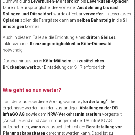
Dünnwald und
Leverkusen-Morsbroich
bis
Leverkusen-Opladen
fahren. Die ursprüngliche Idee von einer
Ausdehnung bis nach
Solingen und Düsseldorf
wurde offenbar
verworfen
. In Leverkusen-
Opladen
sollen die Fahrgäste dann am
selben Bahnsteig
in die
S1
umsteigen
können.
Auch in diesem Falle sei die Errichtung eines
dritten Gleises
inklusive einer
Kreuzungsmöglichkeit in Köln-Dünnwald
notwendig.
Darüber hinaus sei in
Köln-Mülheim
ein
zusätzliches
Brückenbauwerk
zur Einfädelung der S 17 erforderlich.
Wie geht es nun weiter?
Laut der Studie sei diese Vorzugsvariante
„förderfähig“
. Die
Ergebnisse werden nun den zuständigen
Abteilungen der DB
InfraGO AG
sowie dem
NRW-Verkehrsministerium
vorgestellt:
„Anschließend sind Abstimmungen mit der DB InfraGO AG
aufzunehmen,
wann
voraussichtlich mit der
Bereitstellung von
Planungskapazitäten
gerechnet werden kann. Dabei ist zu