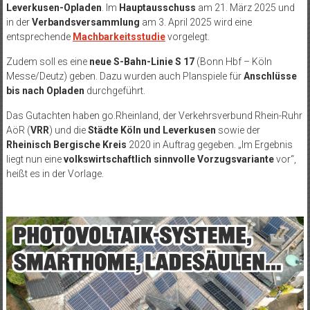
Leverkusen-Opladen
. Im
Hauptausschuss
am 21. März 2025 und
in der
Verbandsversammlung
am 3. April 2025 wird eine
entsprechende
Machbarkeitsstudie
vorgelegt.
Zudem soll es eine
neue S-Bahn-Linie S 17
(Bonn Hbf – Köln
Messe/Deutz) geben. Dazu wurden auch Planspiele für
Anschlüsse
bis nach Opladen
durchgeführt.
Das Gutachten haben go.Rheinland, der Verkehrsverbund Rhein-Ruhr
AöR (
VRR
) und die
Städte Köln und Leverkusen
sowie der
Rheinisch Bergische Kreis
2020 in Auftrag gegeben. „Im Ergebnis
liegt nun eine
volkswirtschaftlich sinnvolle Vorzugsvariante
vor“,
heißt es in der Vorlage.