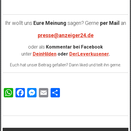
Ihr wollt uns
Eure Meinung
sagen? Gerne
per Mail
an
presse@anzeiger24.de
oder als
Kommentar bei
Facebook
unter
DeinHilden
oder
DerLeverkusener
.
Euch hat unser Beitrag gefallen? Dann liked und teilt ihn gerne.
WhatsApp
Facebook
Messenger
Email
Teilen