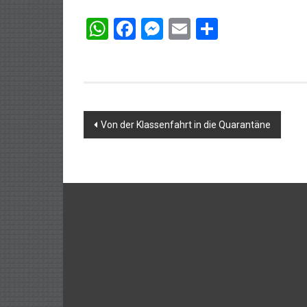
WhatsApp
Facebook
Messenger
Email
Teilen
Beitragsnavigation
Von der Klassenfahrt in die Quarantäne