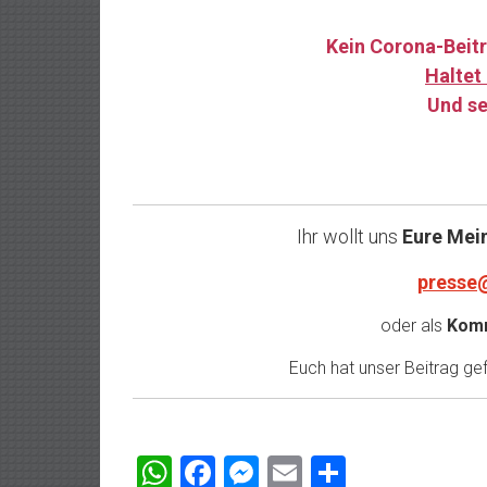
Kein Corona-Beitr
Haltet 
Und se
Ihr wollt uns
Eure Mei
presse
oder als
Komm
Euch hat unser Beitrag gefa
WhatsApp
Facebook
Messenger
Email
Teilen