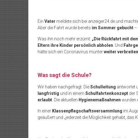
Ein
Vater
meldete sich bei anzeiger24.de und mach
Aber die Fahrt wurde bereits
im Sommer gebucht
– 
Was ihn noch mehr erzürnt:
„Die Rückfahrt mit dem
Eltern ihre Kinder persönlich abholen
. Und
Fahrge
hätte sich ein Coronavirus munter
weiter verbreite
Was sagt die Schule?
Wir haben nachgefragt. Die
Schulleitung
antwortet u
langfristig
und in einem
Schulfahrtenkonzept
der S
erlaubt
. Die aktuellen
Hygienemaßnahmen
wurden e
In einer
Klassenpflegschaftsversammlung
im Augus
geäußert und „jederzeit die Möglichkeit gehabt, das 