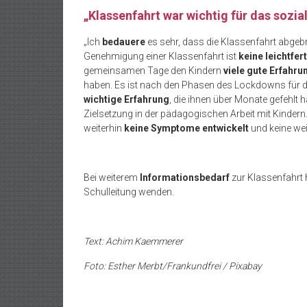
„Klassenfahrt war wichtig für das sozia
„Ich
bedauere
es sehr, dass die Klassenfahrt abgebr
Genehmigung einer Klassenfahrt ist
keine leichtfe
gemeinsamen Tage den Kindern
viele gute Erfahru
haben. Es ist nach den Phasen des Lockdowns für di
wichtige Erfahrung
, die ihnen über Monate gefehlt h
Zielsetzung in der pädagogischen Arbeit mit Kindern.
weiterhin
keine Symptome entwickelt
und keine weit
Bei weiterem
Informationsbedarf
zur Klassenfahrt 
Schulleitung wenden.
Text: Achim Kaemmerer
Foto: Esther Merbt/Frankundfrei / Pixabay