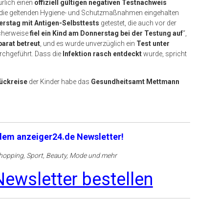
rlich einen
offiziell gültigen negativen Testnachweis
n die geltenden Hygiene- und Schutzmaßnahmen eingehalten
rstag mit Antigen-Selbsttests
getestet, die auch vor der
icherweise
fiel ein Kind am Donnerstag bei der Testung auf
“,
parat betreut
, und es wurde unverzüglich ein
Test unter
rchgeführt. Dass die
Infektion rasch entdeckt
wurde, spricht
ückreise
der Kinder habe das
Gesundheitsamt Mettmann
 dem anzeiger24.de Newsletter!
opping, Sport, Beauty, Mode und mehr
ewsletter bestellen