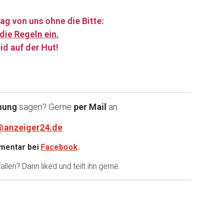
ag von uns ohne die Bitte:
die Regeln ein.
id auf der Hut!
……
nung
sagen? Gerne
per Mail
an
@anzeiger24.de
entar bei
Facebook
.
llen? Dann liked und teilt ihn gerne.