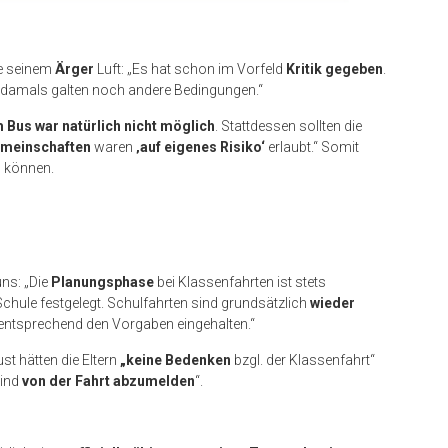
te seinem
Ärger
Luft: „Es hat schon im Vorfeld
Kritik gegeben
.
damals galten noch andere Bedingungen.“
 Bus war natürlich nicht möglich
. Stattdessen sollten die
meinschaften
waren
‚auf eigenes Risiko‘
erlaubt.“ Somit
n
können.
ns: „Die
Planungsphase
bei Klassenfahrten ist stets
chule festgelegt. Schulfahrten sind grundsätzlich
wieder
ntsprechend den Vorgaben eingehalten.“
t hätten die Eltern
„keine Bedenken
bzgl. der Klassenfahrt“
Kind
von der Fahrt abzumelden
“.