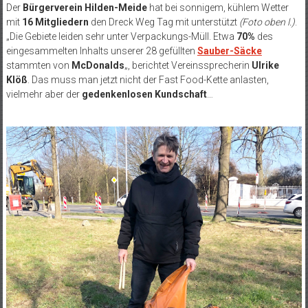
Der
Bürgerverein Hilden-Meide
hat bei sonnigem, kühlem Wetter
mit
16 Mitgliedern
den Dreck Weg Tag mit unterstützt
(Foto oben l.)
.
„Die Gebiete leiden sehr unter Verpackungs-Müll. Etwa
70%
des
eingesammelten Inhalts unserer 28 gefüllten
Sauber-Säcke
stammten von
McDonalds
„, berichtet Vereinssprecherin
Ulrike
Klöß
. Das muss man jetzt nicht der Fast Food-Kette anlasten,
vielmehr aber der
gedenkenlosen Kundschaft
…