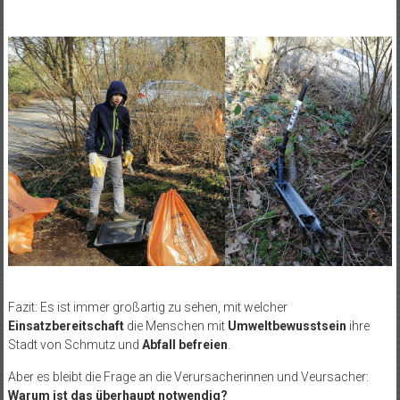
Fazit: Es ist immer großartig zu sehen, mit welcher
Einsatzbereitschaft
die Menschen mit
Umweltbewusstsein
ihre
Stadt von Schmutz und
Abfall befreien
.
Aber es bleibt die Frage an die Verursacherinnen und Veursacher:
Warum ist das überhaupt notwendig?