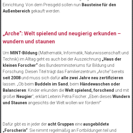
Einrichtung. Von dem Preisgeld sollen nun
Bausteine für den
Außenbereich
gekauft werden.
„Arche“: Welt spielend und neugierig erkunden –
wundern und staunen
Um
MINT-Bildung
(Mathematik, Informatik, Naturwissenschaft und
Technik) im Alltag geht es auch bei der Auszeichnung
„Haus der
kleinen Forscher“
des Bundesministeriums für Bildung und
Forschung. Diesen Titel trägt das Familienzentrum „Arche“ bereits
seit 2008
und muss sich dafür
alle zwei Jahre neu zertifizieren
lassen. „Ob beim
Buddeln im Sand
, beim
Händewaschen oder
Balancieren
: Kinder erkunden die
Welt spielend, forschend
und mit
großer
Neugier
“, erklärt Leiterin Petra Fischer. „Eben dieses
Wundern
und Staunen
angesichts der Welt wollen wir fördern!“
Dafür gibt es in jeder der
acht Gruppen
eine
ausgebildete
„Forscherin“
. Sie nimmt regelmäßig an Fortbildungen teil und