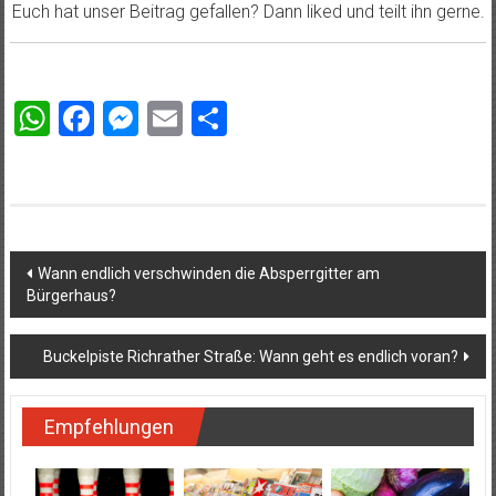
Euch hat unser Beitrag gefallen? Dann liked und teilt ihn gerne.
WhatsApp
Facebook
Messenger
Email
Teilen
Beitragsnavigation
Wann endlich verschwinden die Absperrgitter am
Bürgerhaus?
Buckelpiste Richrather Straße: Wann geht es endlich voran?
Empfehlungen