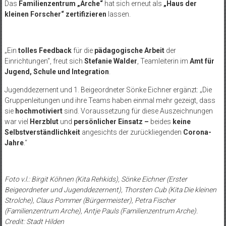
Das
Familienzentrum „Arche“
hat sich erneut als
„Haus der
kleinen Forscher“ zertifizieren
lassen.
„Ein
tolles Feedback
für die
pädagogische Arbeit
der
Einrichtungen“, freut sich
Stefanie Walder
, Teamleiterin im
Amt für
Jugend, Schule und Integration
.
Jugenddezernent und 1. Beigeordneter Sönke Eichner ergänzt: „Die
Gruppenleitungen und ihre Teams haben einmal mehr gezeigt, dass
sie
hochmotiviert
sind. Voraussetzung für diese Auszeichnungen
war viel
Herzblut
und
persönlicher Einsatz –
beides
keine
Selbstverständlichkeit
angesichts der zurückliegenden
Corona-
Jahre
.“
Foto v.l.: Birgit Köhnen (Kita Rehkids), Sönke Eichner (Erster
Beigeordneter und Jugenddezernent), Thorsten Cub (Kita Die kleinen
Strolche), Claus Pommer (Bürgermeister), Petra Fischer
(Familienzentrum Arche), Antje Pauls (Familienzentrum Arche).
Credit: Stadt Hilden