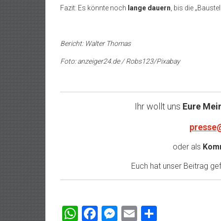
Fazit: Es könnte noch
lange dauern
, bis die „Baust
Bericht: Walter Thomas
Foto: anzeiger24.de / Robs123/Pixabay
Ihr wollt uns
Eure Mei
presse
oder als
Komm
Euch hat unser Beitrag gefa
WhatsApp
Facebook
Messenger
Email
Teilen