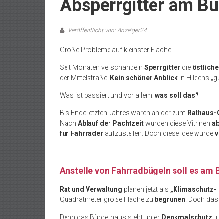
Absperrgitter am B
Veröffentlicht von: Anzeiger24
Große Probleme auf kleinster Fläche
Seit Monaten verschandeln
Sperrgitter
die
östlich
der Mittelstraße.
Kein schöner Anblick
in Hildens „g
Was ist passiert und vor allem:
was soll das?
Bis Ende letzten Jahres waren an der zum
Rathaus-
Nach
Ablauf der Pachtzeit
wurden diese Vitrinen
a
für Fahrräder
aufzustellen. Doch diese Idee wurde
v
Anstelle von Fahrradbügeln soll es am
Rat und Verwaltung
planen jetzt als
„Klimaschutz
Quadratmeter große Fläche zu
begrünen
. Doch das
Denn das Bürgerhaus steht unter
Denkmalschutz,
u