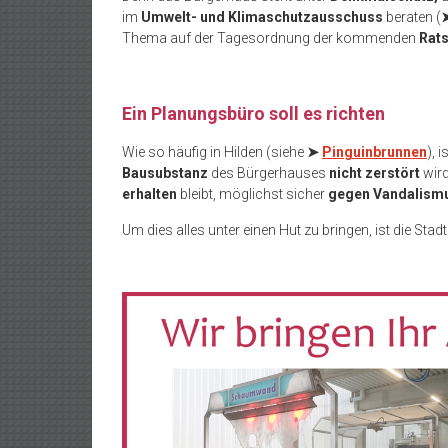
im
Umwelt- und Klimaschutzausschuss
beraten (
Thema auf der Tagesordnung der kommenden
Rat
Ein Planungsbüro soll es richten
Wie so häufig in Hilden (siehe
➤
Pinguinbrunnen
), 
Bausubstanz
des Bürgerhauses
nicht zerstört
wird
erhalten
bleibt, möglichst sicher
gegen Vandalism
Um dies alles unter einen Hut zu bringen, ist die Stadt