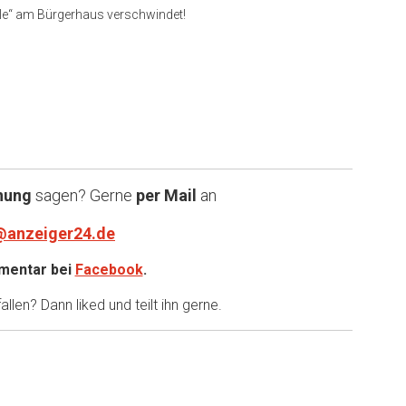
elle“ am Bürgerhaus verschwindet!
nung
sagen? Gerne
per Mail
an
@anzeiger24.de
entar bei
Facebook
.
llen? Dann liked und teilt ihn gerne.