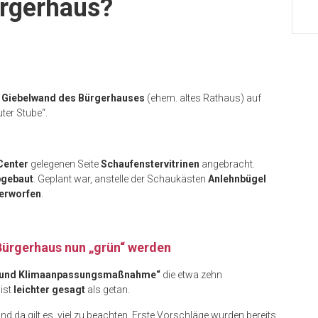
ürgerhaus?
e Giebelwand des Bürgerhauses
(ehem. altes Rathaus) auf
uter Stube“.
Center
gelegenen Seite
Schaufenstervitrinen
angebracht.
bgebaut
. Geplant war, anstelle der Schaukästen
Anlehnbügel
erworfen
.
 Bürgerhaus nun „grün“ werden
- und Klimaanpassungsmaßnahme“
die etwa zehn
 ist
leichter gesagt
als getan.
nd da gilt es, viel zu beachten. Erste Vorschläge wurden bereits