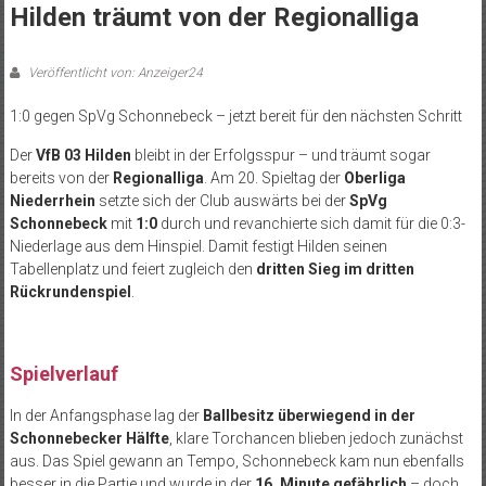
Hilden träumt von der Regionalliga
Veröffentlicht von: Anzeiger24
1:0 gegen SpVg Schonnebeck – jetzt bereit für den nächsten Schritt
Der
VfB 03 Hilden
bleibt in der Erfolgsspur – und träumt sogar
bereits von der
Regionalliga
. Am 20. Spieltag der
Oberliga
Niederrhein
setzte sich der Club auswärts bei der
SpVg
Schonnebeck
mit
1:0
durch und revanchierte sich damit für die 0:3-
Niederlage aus dem Hinspiel. Damit festigt Hilden seinen
Tabellenplatz und feiert zugleich den
dritten Sieg im dritten
Rückrundenspiel
.
Spielverlauf
In der Anfangsphase lag der
Ballbesitz überwiegend in der
Schonnebecker Hälfte
, klare Torchancen blieben jedoch zunächst
aus. Das Spiel gewann an Tempo, Schonnebeck kam nun ebenfalls
besser in die Partie und wurde in der
16. Minute gefährlich
– doch