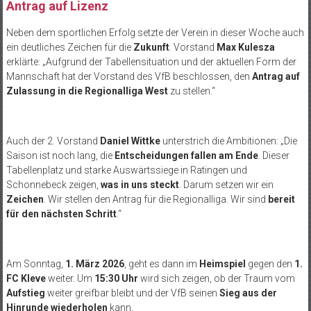
Antrag auf Lizenz
Neben dem sportlichen Erfolg setzte der Verein in dieser Woche auch
ein deutliches Zeichen für die
Zukunft
. Vorstand
Max Kulesza
erklärte: „Aufgrund der Tabellensituation und der aktuellen Form der
Mannschaft hat der Vorstand des VfB beschlossen, den
Antrag auf
Zulassung in die Regionalliga West
zu stellen.“
Auch der 2. Vorstand
Daniel Wittke
unterstrich die Ambitionen: „Die
Saison ist noch lang, die
Entscheidungen fallen am Ende
. Dieser
Tabellenplatz und starke Auswärtssiege in Ratingen und
Schonnebeck zeigen,
was in uns steckt
. Darum setzen wir ein
Zeichen
. Wir stellen den Antrag für die Regionalliga. Wir sind
bereit
für den nächsten Schritt
.“
Am Sonntag,
1. März 2026
, geht es dann im
Heimspiel
gegen den
1.
FC Kleve
weiter. Um
15:30 Uhr
wird sich zeigen, ob der Traum vom
Aufstieg
weiter greifbar bleibt und der VfB seinen
Sieg aus der
Hinrunde wiederholen
kann.