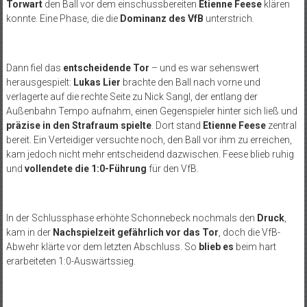
Torwart
den Ball vor dem einschussbereiten
Etienne Feese
klären
konnte. Eine Phase, die die
Dominanz des VfB
unterstrich.
Dann fiel das
entscheidende Tor
– und es war sehenswert
herausgespielt:
Lukas Lier
brachte den Ball nach vorne und
verlagerte auf die rechte Seite zu Nick Sangl, der entlang der
Außenbahn Tempo aufnahm, einen Gegenspieler hinter sich ließ und
präzise in den Strafraum spielte
. Dort stand
Etienne Feese
zentral
bereit. Ein Verteidiger versuchte noch, den Ball vor ihm zu erreichen,
kam jedoch nicht mehr entscheidend dazwischen. Feese blieb ruhig
und
vollendete die 1:0-Führung
für den VfB.
In der Schlussphase erhöhte Schonnebeck nochmals den
Druck
,
kam in der
Nachspielzeit gefährlich vor das Tor
, doch die VfB-
Abwehr klärte vor dem letzten Abschluss. So
blieb es
beim hart
erarbeiteten 1:0-Auswärtssieg.