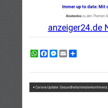
Immer up to date: Mit
Kostenlos
zu den Themen Sh
anzeiger24.de N
WhatsApp
Facebook
Messenger
Email
Teilen
Beitragsnavigation
Corona Update: Gesundheitsministerkonferenz –