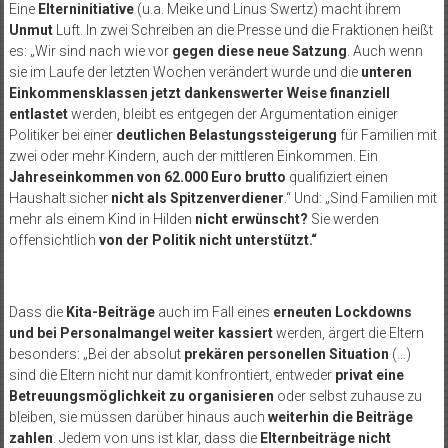
Eine
Elterninitiative
(u.a. Meike und Linus Swertz) macht ihrem
Unmut
Luft. In zwei Schreiben an die Presse und die Fraktionen heißt
es: „Wir sind nach wie vor
gegen diese neue Satzung
. Auch wenn
sie im Laufe der letzten Wochen verändert wurde und die
unteren
Einkommensklassen jetzt dankenswerter Weise finanziell
entlastet
werden, bleibt es entgegen der Argumentation einiger
Politiker bei einer
deutlichen Belastungssteigerung
für Familien mit
zwei oder mehr Kindern, auch der mittleren Einkommen. Ein
Jahreseinkommen von 62.000 Euro brutto
qualifiziert einen
Haushalt sicher
nicht als Spitzenverdiener
.“ Und: „Sind Familien mit
mehr als einem Kind in Hilden
nicht erwünscht?
Sie werden
offensichtlich
von der Politik nicht unterstützt.“
Dass die
Kita-Beiträge
auch im Fall eines
erneuten Lockdowns
und bei Personalmangel weiter kassiert
werden, ärgert die Eltern
besonders: „Bei der absolut
prekären personellen Situation
(…)
sind die Eltern nicht nur damit konfrontiert, entweder
privat eine
Betreuungsmöglichkeit zu organisieren
oder selbst zuhause zu
bleiben, sie müssen darüber hinaus auch
weiterhin die Beiträge
zahlen
. Jedem von uns ist klar, dass die
Elternbeiträge nicht