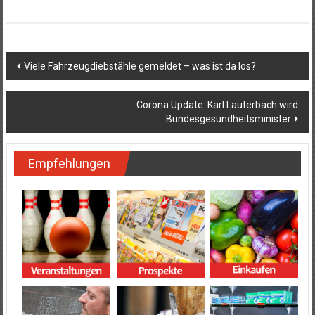
Beitragsnavigation
Viele Fahrzeugdiebstähle gemeldet – was ist da los?
Corona Update: Karl Lauterbach wird
Bundesgesundheitsminister
Empfehlungen