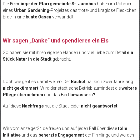
Die
Firmlinge der Pfarrgemeinde St. Jacobus
haben im Rahmen
eines
Urban Gardening
-Projektes das trotz- und kraglose Fleckchen
Erde in eine
bunte Oasen
verwandelt.
Wir sagen „Danke“ und spendieren ein Eis
So haben sie mit ihren eigenen Händen und viel Liebe zum Detail
ein
Stück Natur in die Stadt
gebracht.
Doch wie geht es damit weiter? Der
Bauhof
hat sich zwei Jahre lang
nicht gekümmert
. Wird der städtische Betrieb zumindest die
weitere
Pflege übernehmen
und das Beet
bewässern?
Auf diese
Nachfrage
hat die Stadt leider
nicht geantwortet
.
Wir vom anzeiger24.de freuen uns auf jeden Fall über diese
tolle
Initiative
und das
beherzte Engagement
der Firmlinge und werden