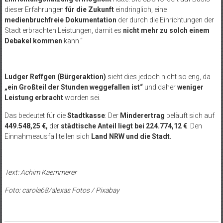
dieser Erfahrungen
für die Zukunft
eindringlich, eine
medienbruchfreie Dokumentation
der durch die Einrichtungen der
Stadt erbrachten Leistungen, damit es
nicht mehr zu solch einem
Debakel kommen
kann.“
Ludger Reffgen (Bürgeraktion)
sieht dies jedoch nicht so eng, da
„ein Großteil der Stunden weggefallen ist“
und daher
weniger
Leistung erbracht
worden sei.
Das bedeutet für die
Stadtkasse
: Der
Minderertrag
beläuft sich auf
449.548,25 €,
der
städtische Anteil liegt bei 224.774,12 €
. Den
Einnahmeausfall teilen sich
Land NRW und die Stadt.
Text: Achim Kaemmerer
Foto: carola68/alexas Fotos / Pixabay