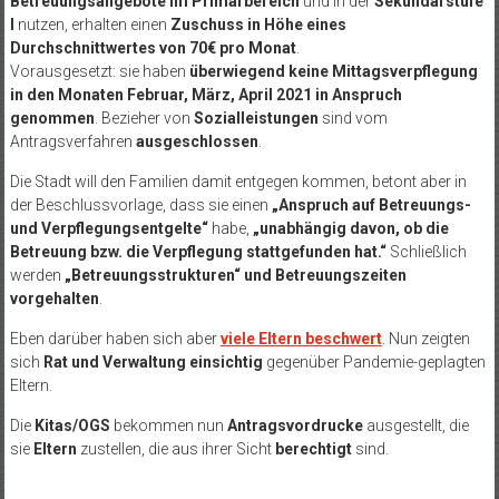
Betreuungsangebote im Primarbereich
und in der
Sekundarstufe
I
nutzen, erhalten einen
Zuschuss in Höhe eines
Durchschnittwertes von 70€ pro Monat
.
Vorausgesetzt: sie haben
überwiegend keine Mittagsverpflegung
in den Monaten Februar, März, April 2021 in Anspruch
genommen
. Bezieher von
Sozialleistungen
sind vom
Antragsverfahren
ausgeschlossen
.
Die Stadt will den Familien damit entgegen kommen, betont aber in
der Beschlussvorlage, dass sie einen
„Anspruch auf Betreuungs-
und Verpflegungsentgelte“
habe,
„unabhängig davon, ob die
Betreuung bzw. die Verpflegung stattgefunden hat.“
Schließlich
werden
„Betreuungsstrukturen“ und Betreuungszeiten
vorgehalten
.
Eben darüber haben sich aber
viele Eltern beschwert
. Nun zeigten
sich
Rat und Verwaltung einsichtig
gegenüber Pandemie-geplagten
Eltern.
Die
Kitas/OGS
bekommen nun
Antragsvordrucke
ausgestellt, die
sie
Eltern
zustellen, die aus ihrer Sicht
berechtigt
sind.