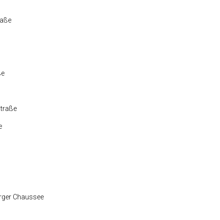
raße
ße
Straße
e
rger Chaussee