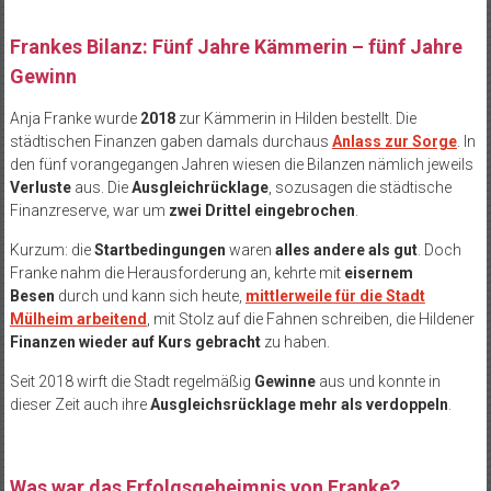
Frankes Bilanz: Fünf Jahre Kämmerin – fünf Jahre
Gewinn
Anja Franke wurde
2018
zur Kämmerin in Hilden bestellt. Die
städtischen Finanzen gaben damals durchaus
Anlass zur Sorge
. In
den fünf vorangegangen Jahren wiesen die Bilanzen nämlich jeweils
Verluste
aus. Die
Ausgleichrücklage
, sozusagen die städtische
Finanzreserve, war um
zwei Drittel eingebrochen
.
Kurzum: die
Startbedingungen
waren
alles andere als gut
. Doch
Franke nahm die Herausforderung an, kehrte mit
eisernem
Besen
durch und kann sich heute,
mittlerweile für die Stadt
Mülheim arbeitend
, mit Stolz auf die Fahnen schreiben, die Hildener
Finanzen wieder auf Kurs gebracht
zu haben.
Seit 2018 wirft die Stadt regelmäßig
Gewinne
aus und konnte in
dieser Zeit auch ihre
Ausgleichsrücklage mehr als verdoppeln
.
Was war das Erfolgsgeheimnis von Franke?