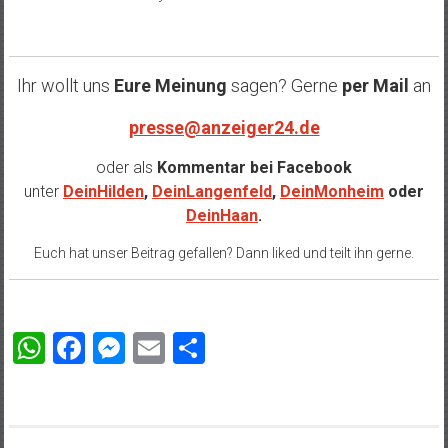
Ihr wollt uns
Eure Meinung
sagen? Gerne
per Mail
an
presse@anzeiger24.de
oder als
Kommentar bei
Facebook
unter
DeinHilden
,
DeinLangenfeld
,
DeinMonheim
oder
DeinHaan
.
Euch hat unser Beitrag gefallen? Dann liked und teilt ihn gerne.
WhatsApp
Facebook
Messenger
Email
Teilen