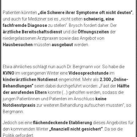
Patienten könnten
„die Schwere ihrer Symptome oft nicht deuten“
,
und auch für Mediziner sei es „nicht selten
schwierig, eine
fachfremde Diagnose
zu stellen“. Brysch fordert daher: Der
ärztliche Bereitschaftsdienst
und die
Öffnungszeiten
der
niedergelassenen Arztpraxen sowie das Angebot von
Hausbesuchen
müssten
ausgebaut
werden.
Etwa ähnliches schlägt nun auch Dr. Bergmann vor: So habe die
KVNO
im vergangenen Winter eine
Videosprechstunde
im
kinderärztlichen Notdienst
eingerichtet. Mehr als
2.300 „Online-
Behandlungen“
seien dabei durchgeführt worden: „Fast der
Hälfte
der anrufenden Eltern
konnte (…) geholfen werden, sodass die
jungen Patientinnen und Patienten im Anschluss
keine
Notdienstpraxis
zur weiteren Behandlung aufsuchen mussten“, so
Bergmann.
Jedoch sei eine
flächendeckende Etablierung
dieses Angebotes für
den kommenden Winter
„finanziell nicht gesichert“
. Da sei die
Politik gefordert.