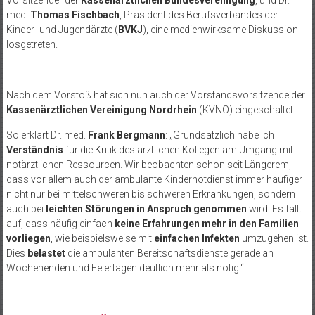
Vorsitzender der
Kassenärztlichen Bundesvereinigung
, und Dr.
med.
Thomas Fischbach
, Präsident des Berufsverbandes der
Kinder- und Jugendärzte (
BVKJ
), eine medienwirksame Diskussion
losgetreten.
Nach dem Vorstoß hat sich nun auch der Vorstandsvorsitzende der
Kassenärztlichen Vereinigung Nordrhein
(KVNO) eingeschaltet.
So erklärt Dr. med.
Frank Bergmann
: „Grundsätzlich habe ich
Verständnis
für die Kritik des ärztlichen Kollegen am Umgang mit
notärztlichen Ressourcen. Wir beobachten schon seit Längerem,
dass vor allem auch der ambulante Kindernotdienst immer häufiger
nicht nur bei mittelschweren bis schweren Erkrankungen, sondern
auch bei
leichten Störungen in Anspruch genommen
wird. Es fällt
auf, dass häufig einfach
keine Erfahrungen mehr in den Familien
vorliegen
, wie beispielsweise mit
einfachen Infekten
umzugehen ist.
Dies
belastet
die ambulanten Bereitschaftsdienste gerade an
Wochenenden und Feiertagen deutlich mehr als nötig.“