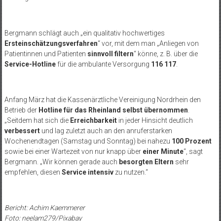
Bergmann schlägt auch „ein qualitativ hochwertiges
Ersteinschätzungsverfahren
“ vor, mit dem man „Anliegen von
Patientinnen und Patienten
sinnvoll filtern
“ könne, z. B. über die
Service-Hotline
für die ambulante Versorgung
116 117
.
Anfang März hat die Kassenärztliche Vereinigung Nordrhein den
Betrieb der
Hotline für das Rheinland selbst übernommen
.
„Seitdem hat sich die
Erreichbarkeit
in jeder Hinsicht deutlich
verbessert
und lag zuletzt auch an den anruferstarken
Wochenendtagen (Samstag und Sonntag) bei nahezu
100 Prozent
sowie bei einer Wartezeit von nur knapp über
einer Minute
“, sagt
Bergmann. „Wir können gerade auch
besorgten Eltern
sehr
empfehlen, diesen
Service intensiv
zu nutzen.“
Bericht: Achim Kaemmerer
Foto: neelam279/Pixabay