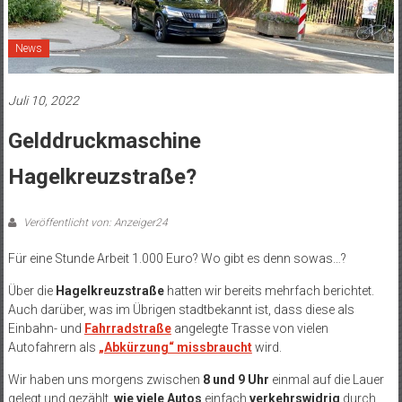
News
Juli 10, 2022
Gelddruckmaschine
Hagelkreuzstraße?
Veröffentlicht von: Anzeiger24
Für eine Stunde Arbeit 1.000 Euro? Wo gibt es denn sowas…?
Über die
Hagelkreuzstraße
hatten wir bereits mehrfach berichtet.
Auch darüber, was im Übrigen stadtbekannt ist, dass diese als
Einbahn- und
Fahrradstraße
angelegte Trasse von vielen
Autofahrern als
„Abkürzung“ missbraucht
wird.
Wir haben uns morgens zwischen
8 und 9 Uhr
einmal auf die Lauer
gelegt und gezählt,
wie viele Autos
einfach
verkehrswidrig
durch