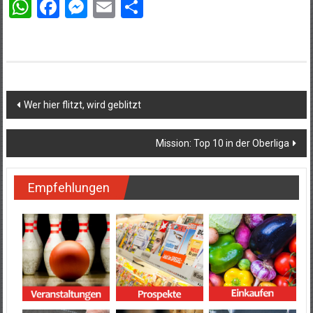
WhatsApp
Facebook
Messenger
Email
Teilen
Beitragsnavigation
Wer hier flitzt, wird geblitzt
Mission: Top 10 in der Oberliga
Empfehlungen