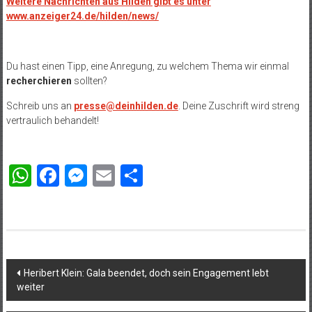
Weitere Nachrichten aus Hilden gibt es unter
www.anzeiger24.de/hilden/news/
Du hast einen Tipp, eine Anregung, zu welchem Thema wir einmal
recherchieren
sollten?
Schreib uns an
presse@deinhilden.de
. Deine Zuschrift wird streng
vertraulich behandelt!
WhatsApp
Facebook
Messenger
Email
Teilen
Beitragsnavigation
Heribert Klein: Gala beendet, doch sein Engagement lebt
weiter