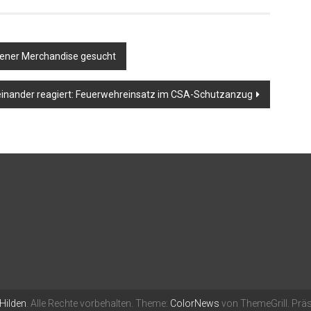
ldener Merchandise gesucht
einander reagiert: Feuerwehreinsatz im CSA-Schutzanzug
 Hilden
. Alle Rechte vorbehalten. Theme:
ColorNews
von ThemeGrill. Präs