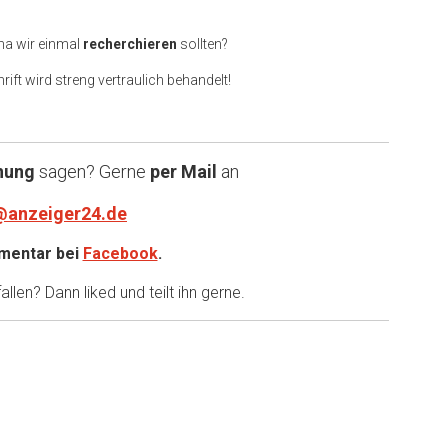
ma wir einmal
recherchieren
sollten?
rift wird streng vertraulich behandelt!
nung
sagen? Gerne
per Mail
an
@anzeiger24.de
entar bei
Facebook
.
llen? Dann liked und teilt ihn gerne.