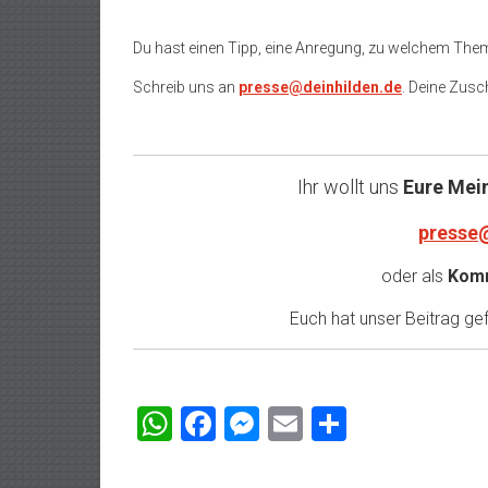
Du hast einen Tipp, eine Anregung, zu welchem The
Schreib uns an
presse@deinhilden.de
. Deine Zusch
Ihr wollt uns
Eure Mei
presse
oder als
Komm
Euch hat unser Beitrag gefa
WhatsApp
Facebook
Messenger
Email
Teilen