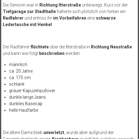
Die Seniorin war in
Richtung Itterstraße
unterwegs. Kurz vor der
Tiefgarage zur Stadthalle
häherte sich plötzlich von hinten ein
Radfahrer
und entriss ihr
im Vorbeifahren
eine
schwarze
Ledertasche mit Henkel
.
Der Radfahrer
flüchtete
über die Itterstraße in
Richtung Neustraße
und kann wie folgt
beschrieben
werden:
männlich
ca. 20 Jahre
ca. 175 cm
schlank
grauer Kapuzenpullover
dunkle lange Jeans
dunkles Basecap
helle Hautfarbe
Die ältere Dame blieb
unverletzt
, wurde aber aufgrund der
Gesamtumstände einem
Krankenhaus
zugeführt, welches sie nach