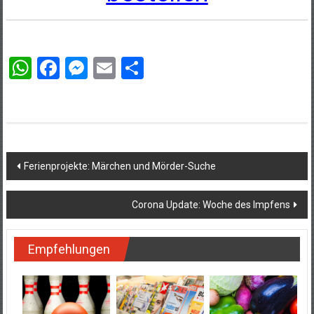
WhatsApp
Facebook
Messenger
Email
Teilen
Beitragsnavigation
Ferienprojekte: Märchen und Mörder-Suche
Corona Update: Woche des Impfens
Empfehlungen