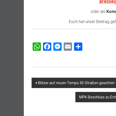
presse
oder als
Komm
Euch hat unser Beitrag gefa
WhatsApp
Facebook
Messenger
Email
Teilen
Beitragsnavigation
Blitzer auf neuen Tempo 30-Straßen gesichtet –
MPK-Beschluss zu Ent