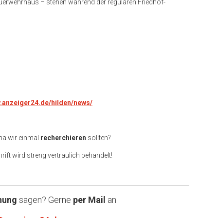
erwehrhaus – stehen während der regulären Friedhof-
w.anzeiger24.de/hilden/news/
ma wir einmal
recherchieren
sollten?
rift wird streng vertraulich behandelt!
nung
sagen? Gerne
per Mail
an