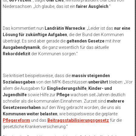
ist,
80 Prozent
“, sagte
Olaf Lies
, Ministerpräsident Olaf Lies von
Niedersachsen. „Ich glaube, das ist ein
fairer Ausgleich
.“
Das kommentiert nun
Landrätin Warnecke
: „Leider ist das
nur eine
Lösung für zukünftige Aufgaben
, die der Bund den Kommunen
überträgt. Es sind aber gerade die
geltenden Gesetze
mit ihrer
Ausgabendynamik
, die ganz wesentlich für das aktuelle
Rekorddefizit
der Kommunen sorgen.“
Sie kritisiert beispielsweise, dass die
massiv steigenden
Sozialausgaben
von den MPK-Beschlüssen
unberührt
bleiben: „Vor
allem die Ausgaben für
Eingliederungshilfe
,
Kinder- und
Jugendhilfe
sowie Hilfe zur
Pflege
wachsen seit Jahren deutlich
schneller als die kommunalen Einnahmen. Zurzeit sind
mehrere
Gesetzesvorhaben
auf den Weg gebracht worden, die uns als
Kommunen weiter belasten
, wie beispielsweise die geplante
Pflegereform
und das
Beitragsstabilisierungsgesetz
für die
gesetzliche Krankenversicherung.“