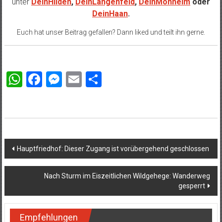
unter
DeinHilden
,
DeinLangenfeld
,
DeinMonheim
oder
DeinHaan
.
Euch hat unser Beitrag gefallen? Dann liked und teilt ihn gerne.
WhatsApp
Facebook
Messenger
Email
Teilen
Beitragsnavigation
Hauptfriedhof: Dieser Zugang ist vorübergehend geschlossen
Nach Sturm im Eiszeitlichen Wildgehege: Wanderweg
gesperrt
Empfehlungen