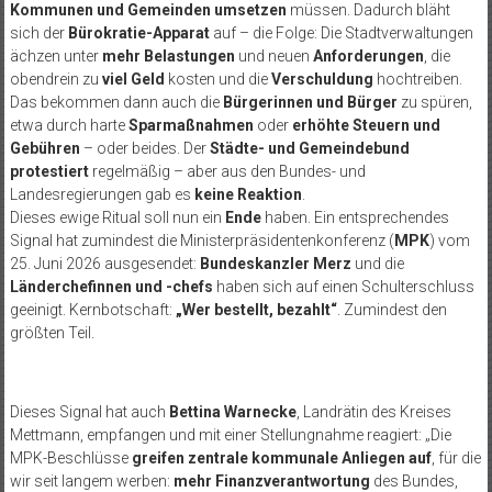
Kommunen und Gemeinden umsetzen
müssen. Dadurch bläht
sich der
Bürokratie-Apparat
auf – die Folge: Die Stadtverwaltungen
ächzen unter
mehr Belastungen
und neuen
Anforderungen
, die
obendrein zu
viel Geld
kosten und die
Verschuldung
hochtreiben.
Das bekommen dann auch die
Bürgerinnen und Bürger
zu spüren,
etwa durch harte
Sparmaßnahmen
oder
erhöhte Steuern und
Gebühren
– oder beides. Der
Städte- und Gemeindebund
protestiert
regelmäßig – aber aus den Bundes- und
Landesregierungen gab es
keine Reaktion
.
Dieses ewige Ritual soll nun ein
Ende
haben. Ein entsprechendes
Signal hat zumindest die Ministerpräsidentenkonferenz (
MPK
) vom
25. Juni 2026 ausgesendet:
Bundeskanzler Merz
und die
Länderchefinnen und -chefs
haben sich auf einen Schulterschluss
geeinigt. Kernbotschaft:
„Wer bestellt, bezahlt“
. Zumindest den
größten Teil.
Dieses Signal hat auch
Bettina Warnecke
, Landrätin des Kreises
Mettmann, empfangen und mit einer Stellungnahme reagiert: „Die
MPK-Beschlüsse
greifen zentrale kommunale Anliegen auf
, für die
wir seit langem werben:
mehr Finanzverantwortung
des Bundes,