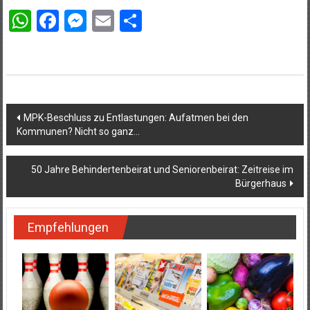
WhatsApp
Facebook
Messenger
Email
Teilen
Beitragsnavigation
MPK-Beschluss zu Entlastungen: Aufatmen bei den
Kommunen? Nicht so ganz…
50 Jahre Behindertenbeirat und Seniorenbeirat: Zeitreise im
Bürgerhaus
Empfehlungen