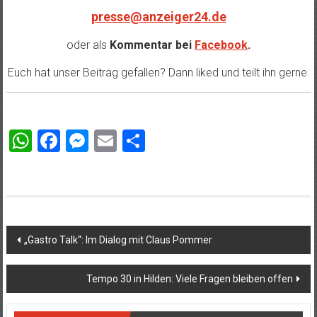
presse@anzeiger24.de
oder als
Kommentar bei
Facebook
.
Euch hat unser Beitrag gefallen? Dann liked und teilt ihn gerne.
WhatsApp
Facebook
Messenger
Email
Teilen
Beitragsnavigation
„Gastro Talk“: Im Dialog mit Claus Pommer
Tempo 30 in Hilden: Viele Fragen bleiben offen