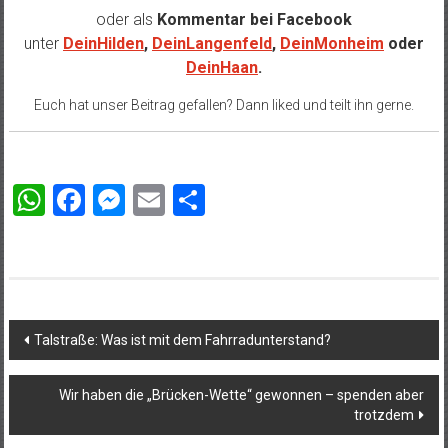
oder als
Kommentar bei
Facebook
unter
DeinHilden
,
DeinLangenfeld
,
DeinMonheim
oder
DeinHaan
.
Euch hat unser Beitrag gefallen? Dann liked und teilt ihn gerne.
WhatsApp
Facebook
Messenger
Email
Teilen
Beitragsnavigation
Talstraße: Was ist mit dem Fahrradunterstand?
Wir haben die „Brücken-Wette“ gewonnen – spenden aber
trotzdem