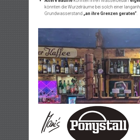
Ältere Bäume
könnten ihren Wasserbedarf
eige
könnten die Wurzelräume bei solch einer langanh
Grundwasserstand
„an ihre Grenzen geraten“
.