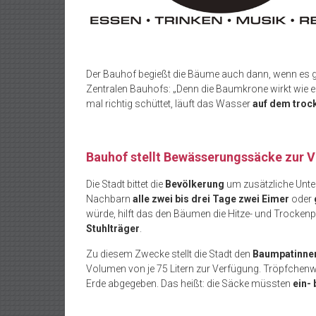
Der Bauhof begießt die Bäume auch dann, wenn es 
Zentralen Bauhofs: „Denn die Baumkrone wirkt wie e
mal richtig schüttet, läuft das Wasser
auf dem troc
Bauhof stellt Bewässerungssäcke zur 
Die Stadt bittet die
Bevölkerung
um zusätzliche Unte
Nachbarn
alle zwei bis drei Tage zwei Eimer
oder
würde, hilft das den Bäumen die Hitze- und Trocke
Stuhlträger
.
Zu diesem Zwecke stellt die Stadt den
Baumpatinnen
Volumen von je 75 Litern zur Verfügung. Tröpfchen
Erde abgegeben. Das heißt: die Säcke müssten
ein-