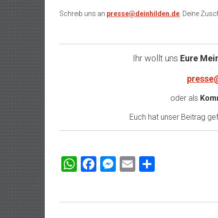
Schreib uns an
presse@deinhilden.de
. Deine Zusch
Ihr wollt uns
Eure Mei
presse
oder als
Komm
Euch hat unser Beitrag gefa
WhatsApp
Facebook
Messenger
Email
Teilen