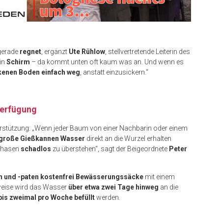
gerade
regnet
, ergänzt
Ute Rühlow
, stellvertretende Leiterin des
in
Schirm
– da kommt unten oft kaum was an. Und wenn es
kenen Boden einfach weg
, anstatt einzusickern.“
Verfügung
rstützung: „Wenn jeder Baum von einer Nachbarin oder einem
große Gießkannen Wasser
direkt an die Wurzel erhalten
nphasen
schadlos
zu überstehen“, sagt der Beigeordnete
Peter
 und -paten kostenfrei Bewässerungssäcke
mit einem
weise wird das Wasser
über etwa zwei Tage hinweg
an die
 bis zweimal pro Woche befüllt
werden.