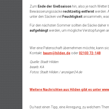
Zum
Ende der Gießsaison
hin, also je nach Wetter 
Bewässerungssäcke
rechtzeitig entfernt
werden. A
unter den Säcken viel
Feuchtigkeit
ansammeln, wa
Für den nächsten Sommer sollten die Säcke dahe
aufgehängt
werden, um mögliche Verstopfungen an 
Wer eine Patenschaft übernehmen möchte, kann si
Kontakt:
baum@hilden.de
oder
02103 72-148
.
Quelle: Stadt Hilden
bearb: KA
Fotos: Stadt Hilden / anzeiger24.de
Weitere Nachrichten aus Hilden gibt es unter ww
Du hast einen Tipp, eine Anregung, zu welchem The