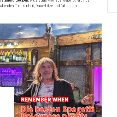
nständig decken
, erklärt das Rathaus weiter. Allerdings
altenden Trockenheit, Dauerhitze und fallendem