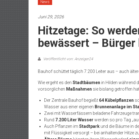
News
Juni 29, 2026
Hitzetage: So werd
bewässert – Bürger 
Veröffentlicht von: Anzeiger24
Bauhof schüttet täglich 7.200 Leiter aus – auch äl
Wie ergeht es den
Stadtbäumen
in Hilden während 
vorsorglichen
Maßnahmen
sie bislang getroffen ha
Der Zentrale Bauhof begießt
64 Kübelpflanzen
s
Wasser aus einer eigenen
Brunnenanlage im St
Zwei mit Wasserfässern beladene Fahrzeuge trans
Rund
7.200 Liter Wasser
werden so pro Tag „aus
Auch Pflanzen im
Stadtpark
und die Bäume in d
mit Flüssigkeit versorgt – bei anhaltender Hitze 