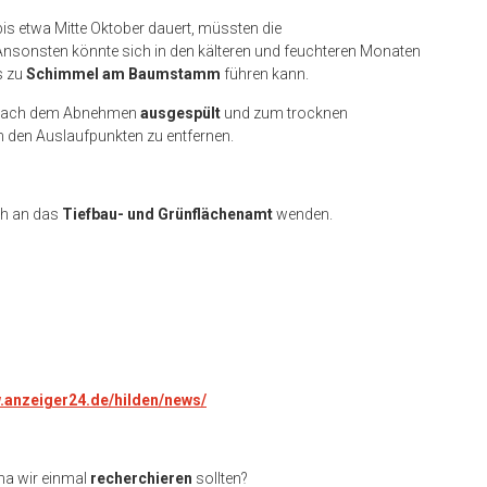
bis etwa Mitte Oktober dauert, müssten die
nsonsten könnte sich in den kälteren und feuchteren Monaten
s zu
Schimmel am Baumstamm
führen kann.
r nach dem Abnehmen
ausgespült
und zum trocknen
den Auslaufpunkten zu entfernen.
ch an das
Tiefbau- und Grünflächenamt
wenden.
w.anzeiger24.de/hilden/news/
ma wir einmal
recherchieren
sollten?