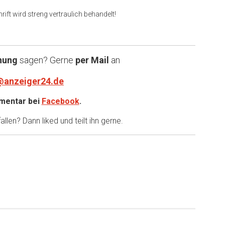
rift wird streng vertraulich behandelt!
nung
sagen? Gerne
per Mail
an
@anzeiger24.de
entar bei
Facebook
.
llen? Dann liked und teilt ihn gerne.