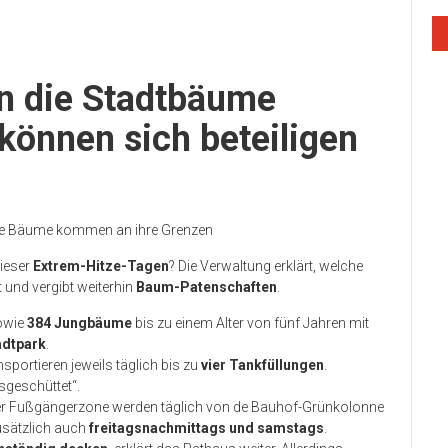
en die Stadtbäume
können sich beteiligen
tere Bäume kommen an ihre Grenzen
dieser
Extrem-Hitze-Tagen
? Die Verwaltung erklärt, welche
t und vergibt weiterhin
Baum-Patenschaften
.
owie
384 Jungbäume
bis zu einem Alter von fünf Jahren mit
adtpark
.
portieren jeweils täglich bis zu
vier Tankfüllungen
.
geschüttet“.
er Fußgängerzone werden täglich von de Bauhof-Grünkolonne
zusätzlich auch
freitagsnachmittags und samstags
.