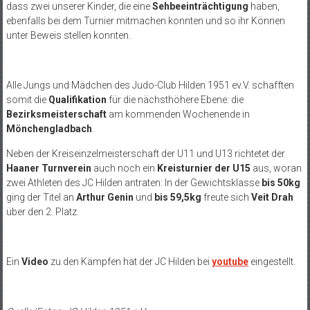
dass zwei unserer Kinder, die eine
Sehbeeinträchtigung
haben,
ebenfalls bei dem Turnier mitmachen konnten und so ihr Können
unter Beweis stellen konnten.
Alle Jungs und Mädchen des Judo-Club Hilden 1951 ev.V. schafften
somit die
Qualifikation
für die nächsthöhere Ebene: die
Bezirksmeisterschaft
am kommenden Wochenende in
Mönchengladbach
.
Neben der Kreiseinzelmeisterschaft der U11 und U13 richtetet der
Haaner Turnverein
auch noch ein
Kreisturnier der U15
aus, woran
zwei Athleten des JC Hilden antraten: In der Gewichtsklasse
bis 50kg
ging der Titel an
Arthur Genin
und
bis 59,5kg
freute sich
Veit Drah
über den 2. Platz.
Ein
Video
zu den Kämpfen hat der JC Hilden bei
youtube
eingestellt.