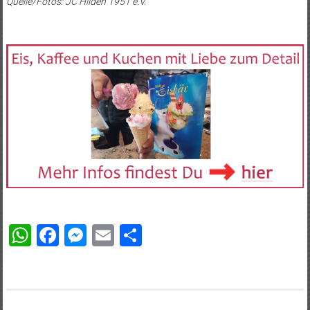
Quelle/Fotos: JC Hilden 1951 e.V.
WhatsApp
Facebook
Messenger
Email
Teilen