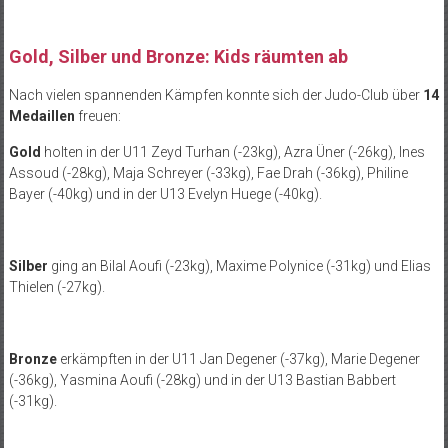
Gold, Silber und Bronze: Kids räumten ab
Nach vielen spannenden Kämpfen konnte sich der Judo-Club über
14
Medaillen
freuen:
Gold
holten in der U11 Zeyd Turhan (-23kg), Azra Üner (-26kg), Ines
Assoud (-28kg), Maja Schreyer (-33kg), Fae Drah (-36kg), Philine
Bayer (-40kg) und in der U13 Evelyn Huege (-40kg).
Silber
ging an Bilal Aoufi (-23kg), Maxime Polynice (-31kg) und Elias
Thielen (-27kg).
Bronze
erkämpften in der U11 Jan Degener (-37kg), Marie Degener
(-36kg), Yasmina Aoufi (-28kg) und in der U13 Bastian Babbert
(-31kg).