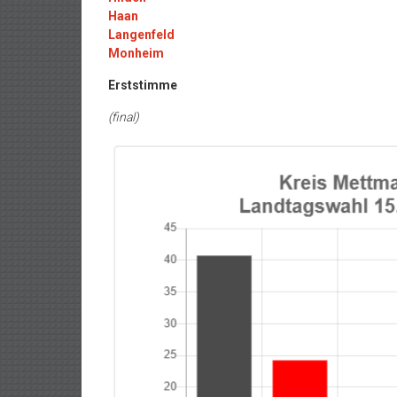
Haan
Langenfeld
Monheim
Erststimme
(final)