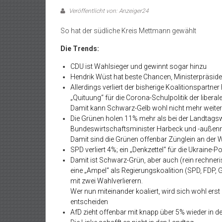
Veröffentlicht von: Anzeiger24
So hat der südliche Kreis Mettmann gewählt
Die Trends:
CDU ist Wahlsieger und gewinnt sogar hinzu
Hendrik Wüst hat beste Chancen, Ministerpräside
Allerdings verliert der bisherige Koalitionspartne
„Quituung“ für die Corona-Schulpolitik der libera
Damit kann Schwarz-Gelb wohl nicht mehr weiter
Die Grünen holen 11% mehr als bei der Landtagswa
Bundeswirtschaftsminister Harbeck und -außenm
Damit sind die Grünen offenbar Zünglein an der 
SPD verliert 4%; ein „Denkzettel“ für die Ukraine-
Damit ist Schwarz-Grün, aber auch (rein rechn
eine „Ampel“ als Regierungskoalition (SPD, FDP, 
mit zwei Wahlverlierern.
Wer nun miteinander koaliert, wird sich wohl e
entscheiden
AfD zieht offenbar mit knapp über 5% wieder in d