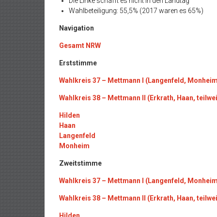
Die Linke schafft es nicht in den Landtag
Wahlbeteiligung: 55,5% (2017 waren es 65%)
Navigation
Gesamt NRW
Erststimme
Wahlkreis 37 – Mettmann I (Langenfeld, Monheim 
Wahlkreis 38 – Mettmann II (Erkrath, Haan, teilwe
Hilden
Haan
Langenfeld
Monheim
Zweitstimme
Wahlkreis 37 – Mettmann I (Langenfeld, Monheim 
Wahlkreis 38 – Mettmann II (Erkrath, Haan, teilwe
Hilden