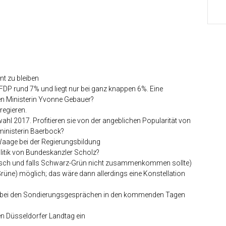
nt zu bleiben
r FDP rund 7% und liegt nur bei ganz knappen 6%. Eine
len Ministerin Yvonne Gebauer?
regieren.
hl 2017. Profitieren sie von der angeblichen Popularität von
inisterin Baerbock?
Waage bei der Regierungsbildung
Politik von Bundeskanzler Scholz?
erisch und falls Schwarz-Grün nicht zusammenkommen sollte)
Grüne) möglich; das wäre dann allerdings eine Konstellation
rst bei den Sondierungsgesprächen in den kommenden Tagen
en Düsseldorfer Landtag ein