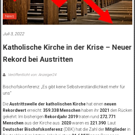
News
Juli 3, 2022
Katholische Kirche in der Krise – Neuer
Rekord bei Austritten
Veröffentlicht von: Anzeiger24
Bischofskonferenz: „Es gibt keine Selbstverständlichkeit mehr für
uns“
Die
Austrittswelle der katholischen Kirche
hat einen
neuen
Rekordwert
erreicht:
359.338 Menschen
haben ihr
2021
den Rücken
gekehrt. Im bisherigen
Rekordjahr 2019
traten rund
272.771
Menschen
aus der Kirche aus.
2020
waren es
221.390
. Laut
Deutscher Bischofskonferenz
(DBK) hat die Zahl der
Mitglieder
in