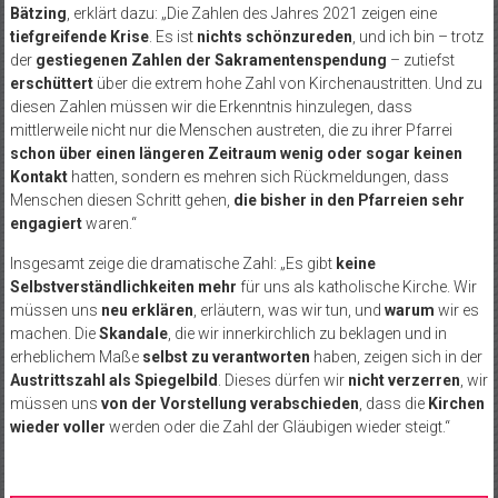
Bätzing
, erklärt dazu: „Die Zahlen des Jahres 2021 zeigen eine
tiefgreifende Krise
. Es ist
nichts schönzureden
, und ich bin – trotz
der
gestiegenen Zahlen der Sakramentenspendung
– zutiefst
erschüttert
über die extrem hohe Zahl von Kirchenaustritten. Und zu
diesen Zahlen müssen wir die Erkenntnis hinzulegen, dass
mittlerweile nicht nur die Menschen austreten, die zu ihrer Pfarrei
schon über einen längeren Zeitraum wenig oder sogar keinen
Kontakt
hatten, sondern es mehren sich Rückmeldungen, dass
Menschen diesen Schritt gehen,
die bisher in den Pfarreien sehr
engagiert
waren.“
Insgesamt zeige die dramatische Zahl: „Es gibt
keine
Selbstverständlichkeiten mehr
für uns als katholische Kirche. Wir
müssen uns
neu erklären
, erläutern, was wir tun, und
warum
wir es
machen. Die
Skandale
, die wir innerkirchlich zu beklagen und in
erheblichem Maße
selbst zu verantworten
haben, zeigen sich in der
Austrittszahl als Spiegelbild
. Dieses dürfen wir
nicht verzerren
, wir
müssen uns
von der Vorstellung verabschieden
, dass die
Kirchen
wieder voller
werden oder die Zahl der Gläubigen wieder steigt.“