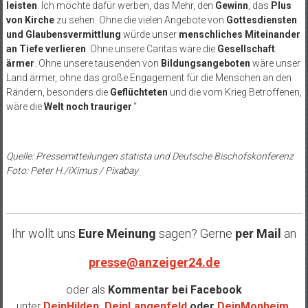
leisten
. Ich möchte dafür werben, das Mehr, den
Gewinn
, das
Plus
von Kirche
zu sehen. Ohne die vielen Angebote von
Gottesdiensten
und Glaubensvermittlung
würde unser
menschliches Miteinander
an Tiefe verlieren
. Ohne unsere Caritas wäre die
Gesellschaft
ärmer
. Ohne unsere tausenden von
Bildungsangeboten
wäre unser
Land ärmer, ohne das große Engagement für die Menschen an den
Rändern, besonders die
Geflüchteten
und die vom Krieg Betroffenen,
wäre die
Welt noch trauriger
.“
Quelle: Pressemitteilungen statista und Deutsche Bischofskonferenz
Foto: Peter H./iXimus / Pixabay
Ihr wollt uns
Eure Meinung
sagen? Gerne
per Mail
an
presse@anzeiger24.de
oder als
Kommentar bei
Facebook
unter
DeinHilden
,
DeinLangenfeld
oder
DeinMonheim
.